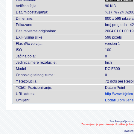
Veličina fajla:
90 KiB
Datum postavljanja:
%17. %724 %200
Dimenzije:
800 x 598 piksela
Prikazano:
broj pregleda - 4
Datum vreme originalno:
2004:01:01 00:19
EXIF visina slike:
598 pixels
FlashPix verzija:
version 1
ISO:
100
Jačina boja:
0
Jedinica mere rezolucije:
Inch
Model:
DC E300
Odnos digitalnog zuma:
0
Y Rezolucija:
72 dots per Resol
YCbCr Pozicioniranje:
Datum Point
URL adresa:
http://www.fojnic
Omiljeni:
Dodati u omiljene
Sve fotografije su v
Zabranjeno je preuzimanje i korištenje fot
Powered