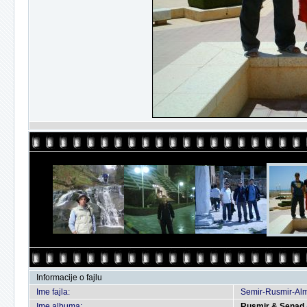
Informacije o fajlu
Ime fajla:
Semir-Rusmir-Alm
Ime albuma:
Rusmir & Senad