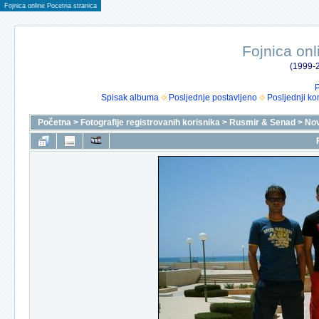
Fojnica online Pocetna stranica
Fojnica onl
(1999-2
P
Spisak albuma
Posljednje postavljeno
Posljednji ko
Početna
>
Fotografije registrovanih korisnika
>
Rusmir & Senad
>
Nov