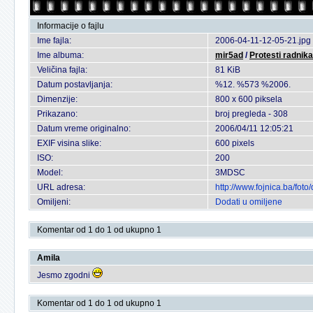
Informacije o fajlu
Ime fajla:
2006-04-11-12-05-21.jpg
Ime albuma:
mir5ad
/
Protesti radnika
Veličina fajla:
81 KiB
Datum postavljanja:
%12. %573 %2006.
Dimenzije:
800 x 600 piksela
Prikazano:
broj pregleda - 308
Datum vreme originalno:
2006/04/11 12:05:21
EXIF visina slike:
600 pixels
ISO:
200
Model:
3MDSC
URL adresa:
http://www.fojnica.ba/fo
Omiljeni:
Dodati u omiljene
Komentar od 1 do 1 od ukupno 1
Amila
Jesmo zgodni
Komentar od 1 do 1 od ukupno 1