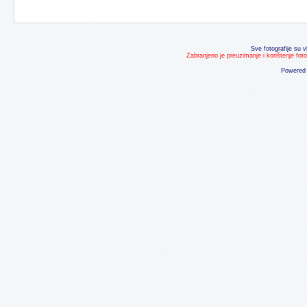
Sve fotografije su v
Zabranjeno je preuzimanje i korištenje fot
Powered