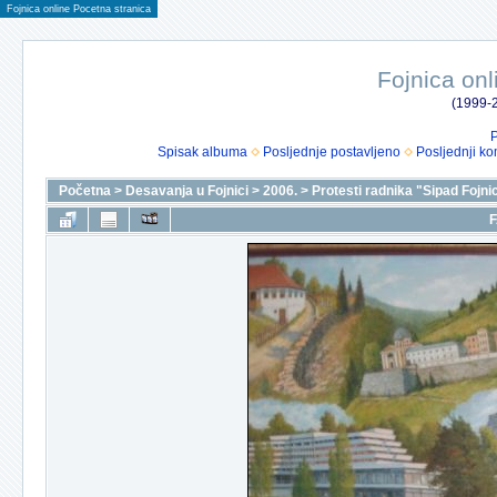
Fojnica online Pocetna stranica
Fojnica onl
(1999-2
P
Spisak albuma
Posljednje postavljeno
Posljednji ko
Početna
>
Desavanja u Fojnici
>
2006.
>
Protesti radnika "Sipad Fojni
F