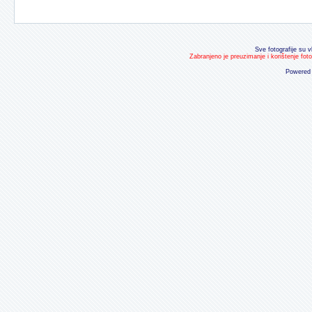
Sve fotografije su v
Zabranjeno je preuzimanje i korištenje fot
Powered