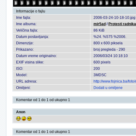
Informacije o fajlu
Ime fajla:
2006-03-24-10-18-10.jpg
Ime albuma:
mir5ad
/
Protesti radnika
Veličina fajla:
86 KiB
Datum postavljanja:
%24. %575 %2006.
Dimenzije:
800 x 600 piksela
Prikazano:
broj pregleda - 290
Datum vreme originalno:
2006/03/24 10:18:10
EXIF visina slike:
600 pixels
ISO:
200
Model:
3MDSC
URL adresa:
http://www.fojnica.ba/fo
Omiljeni:
Dodati u omiljene
Komentar od 1 do 1 od ukupno 1
Anon
Komentar od 1 do 1 od ukupno 1