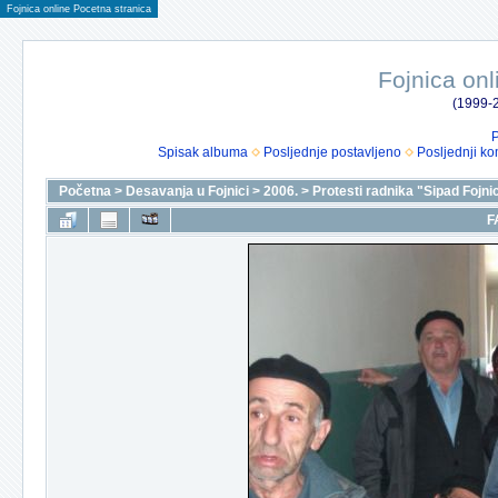
Fojnica online Pocetna stranica
Fojnica onl
(1999-2
P
Spisak albuma
Posljednje postavljeno
Posljednji ko
Početna
>
Desavanja u Fojnici
>
2006.
>
Protesti radnika "Sipad Fojni
F