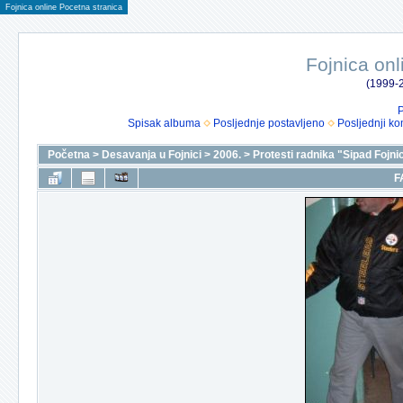
Fojnica online Pocetna stranica
Fojnica onl
(1999-2
P
Spisak albuma
Posljednje postavljeno
Posljednji ko
Početna
>
Desavanja u Fojnici
>
2006.
>
Protesti radnika "Sipad Fojni
F