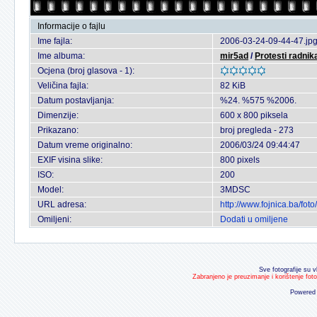
Informacije o fajlu
Ime fajla:
2006-03-24-09-44-47.jp
Ime albuma:
mir5ad
/
Protesti radnik
Ocjena (broj glasova - 1):
Veličina fajla:
82 KiB
Datum postavljanja:
%24. %575 %2006.
Dimenzije:
600 x 800 piksela
Prikazano:
broj pregleda - 273
Datum vreme originalno:
2006/03/24 09:44:47
EXIF visina slike:
800 pixels
ISO:
200
Model:
3MDSC
URL adresa:
http://www.fojnica.ba/fo
Omiljeni:
Dodati u omiljene
Sve fotografije su v
Zabranjeno je preuzimanje i korištenje fot
Powered