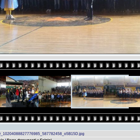
9_10204088827776985_587782458_o5B15D.jpg