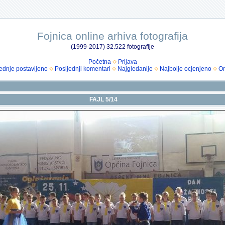
Fojnica online arhiva fotografija
(1999-2017) 32.522 fotografije
Početna
Prijava
ednje postavljeno
Posljednji komentari
Najgledanije
Najbolje ocjenjeno
Om
FAJL 5/14