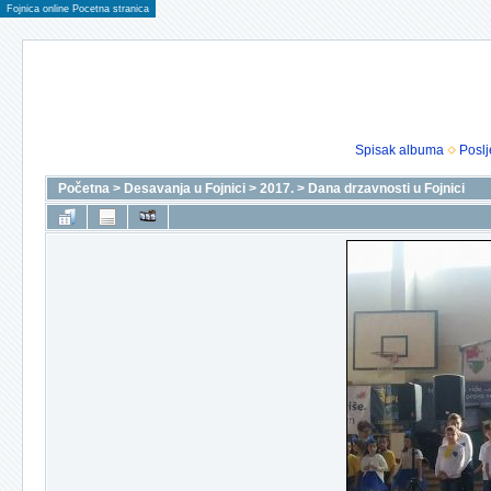
Fojnica online Pocetna stranica
Spisak albuma
Poslj
Početna
>
Desavanja u Fojnici
>
2017.
>
Dana drzavnosti u Fojnici