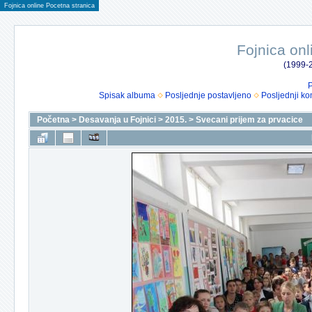
Fojnica online Pocetna stranica
Fojnica onl
(1999-2
P
Spisak albuma
Posljednje postavljeno
Posljednji ko
Početna
>
Desavanja u Fojnici
>
2015.
>
Svecani prijem za prvacice