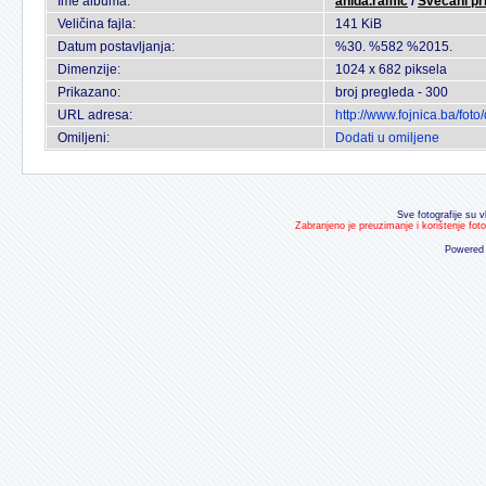
Ime albuma:
anida.ramic
/
Svecani pr
Veličina fajla:
141 KiB
Datum postavljanja:
%30. %582 %2015.
Dimenzije:
1024 x 682 piksela
Prikazano:
broj pregleda - 300
URL adresa:
http://www.fojnica.ba/fo
Omiljeni:
Dodati u omiljene
Sve fotografije su v
Zabranjeno je preuzimanje i korištenje fot
Powered