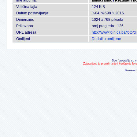
Ime albuma:
anida.ramic
/
Rezultati I k
Veličina fajla:
124 KiB
Datum postavljanja:
%04. %598 %2015.
Dimenzije:
1024 x 768 piksela
Prikazano:
broj pregleda - 126
URL adresa:
http://www.fojnica.ba/foto
Omiljeni:
Dodati u omiljene
Sve fotografije su v
Zabranjeno je preuzimanje i korištenje fot
Powered