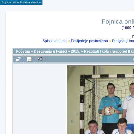
Fojnica online Pocetna stranica
Fojnica onl
(1999-2
P
Spisak albuma
Posljednje postavljeno
Posljednji ko
Početna
>
Desavanja u Fojnici
>
2015.
>
Rezultati I kola i raspored II