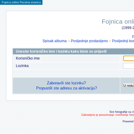
Fojnica online Pocetna stranica
Fojnica onl
(1999-2
P
Spisak albuma
Posljednje postavljeno
Posljednji ko
Unesite korisničko ime i lozinku kako biste se prijavili
Korisničko ime
Lozinka
Zaboravili ste lozinku?
U redu
Propustili ste adresu za aktivaciju?
Sve fotografije su v
Zabranjeno je preuzimanje i korištenje fot
Powered