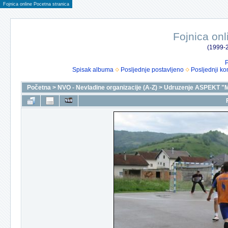
Fojnica online Pocetna stranica
Fojnica onl
(1999-2
P
Spisak albuma
Posljednje postavljeno
Posljednji ko
Početna
>
NVO - Nevladine organizacije (A-Z)
>
Udruzenje ASPEKT "M