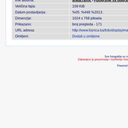
Ime albuma:
anida.ramic
/
Fotografije sa odigr
Veličina fajla:
109 KiB
Datum postavljanja:
%05. %448 %2013.
Dimenzije:
1024 x 768 piksela
Prikazano:
broj pregleda - 171
URL adresa:
http://www.fojnica.ba/foto/display
Omiljeni:
Dodati u omiljene
Sve fotografije su v
Zabranjeno je preuzimanje i korištenje fot
Powered