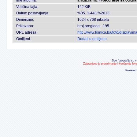
Ime albuma:
anida.ramic
/
Fotografije sa odigr
Veličina fajla:
142 KiB
Datum postavljanja:
%05. %448 %2013.
Dimenzije:
1024 x 768 piksela
Prikazano:
broj pregleda - 195
URL adresa:
http://www.fojnica.ba/foto/display
Omiljeni:
Dodati u omiljene
Sve fotografije su v
Zabranjeno je preuzimanje i korištenje fot
Powered