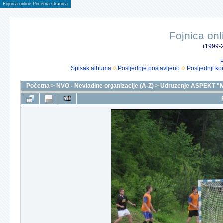
Fojnica online Pocetna stranica
Fojnica onl
(1999-2
P
Spisak albuma
Posljednje postavljeno
Posljednji ko
Početna
>
NVO - Nevladine organizacije (A-Z)
>
Udruzenje ASPEKT "M