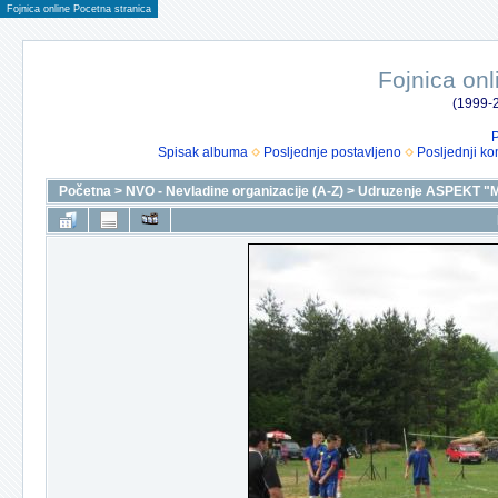
Fojnica online Pocetna stranica
Fojnica onl
(1999-2
P
Spisak albuma
Posljednje postavljeno
Posljednji ko
Početna
>
NVO - Nevladine organizacije (A-Z)
>
Udruzenje ASPEKT "M