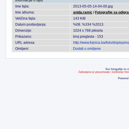
Informacije o fajlu
Ime fajla:
2013-05-05-14-04-00.jpg
Ime albuma:
anida.ramic
/
Fotografije sa odigr
Veličina fajla:
143 KiB
Datum postavljanja:
%08. %334 %2013.
Dimenzije:
1024 x 768 piksela
Prikazano:
broj pregleda - 153
URL adresa:
http://www.fojnica.ba/foto/display
Omiljeni:
Dodati u omiljene
Sve fotografije su v
Zabranjeno je preuzimanje i korištenje fot
Powered