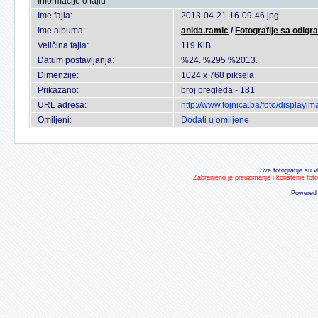
Informacije o fajlu
Ime fajla:
2013-04-21-16-09-46.jpg
Ime albuma:
anida.ramic
/
Fotografije sa odigr
Veličina fajla:
119 KiB
Datum postavljanja:
%24. %295 %2013.
Dimenzije:
1024 x 768 piksela
Prikazano:
broj pregleda - 181
URL adresa:
http://www.fojnica.ba/foto/display
Omiljeni:
Dodati u omiljene
Sve fotografije su v
Zabranjeno je preuzimanje i korištenje fot
Powered