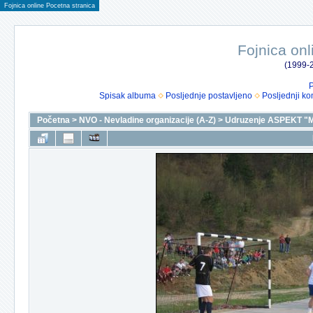
Fojnica online Pocetna stranica
Fojnica onl
(1999-2
P
Spisak albuma
Posljednje postavljeno
Posljednji ko
Početna
>
NVO - Nevladine organizacije (A-Z)
>
Udruzenje ASPEKT "M