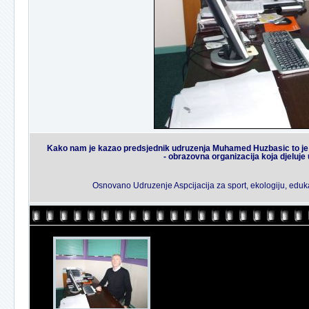
Kako nam je kazao predsjednik udruzenja Muhamed Huzbasic to je va
- obrazovna organizacija koja djeluje u
Osnovano Udruzenje Aspcijacija za sport, ekologiju, eduk