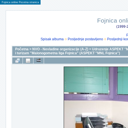
Fojnica online Pocetna stranica
Fojnica onl
(1999-2
P
Spisak albuma
Posljednje postavljeno
Posljednji ko
Početna
>
NVO - Nevladine organizacije (A-Z)
>
Udruzenje ASPEKT "M
i turizam "Malonogometna liga Fojnica" (ASPEKT "MNL Fojnica")