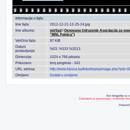
Informacije o fajlu
Ime fajla:
2012-12-21-12-25-24.jpg
Ime albuma:
mir5ad
/
Osnovano Udruzenje Aspcijacija za sport
"MNL Fojnica")
Veličina fajla:
97 KiB
Datum
%03. %533 %2013.
postavljanja:
Dimenzije:
1024 x 768 piksela
Prikazano:
broj pregleda - 343
URL adresa:
http://www.fojnica.ba/foto/displayimage.php?pid=
Omiljeni:
Dodati u omiljene
Sve fotografije su v
Zabranjeno je preuzimanje i korištenje fot
Powered