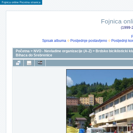
Fojnica online Pocetna stranica
Fojnica onl
(1999-2
P
Spisak albuma
Posljednje postavljeno
Posljednji ko
Početna
>
NVO - Nevladine organizacije (A-Z)
>
Brdsko biciklisticki k
Bihaca do Srebrenice