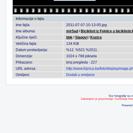
Informacije o fajlu
Ime fajla:
2011-07-07-10-13-05.jpg
Ime albuma:
mir5ad
/
Biciklisti iz Fojnice u bicikli
Ključne riječi:
bbk
/
Slapovi
/
Kozice
Veličina fajla:
134 KiB
Datum postavljanja:
%12. %521 %2011.
Dimenzije:
1024 x 768 piksela
Prikazano:
broj pregleda - 227
URL adresa:
http://www.fojnica.ba/foto/displayimage
Omiljeni:
Dodati u omiljene
Sve fotografije su v
Zabranjeno je preuzimanje i korištenje fot
Powered