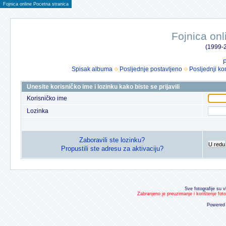
Fojnica online Pocetna stranica
Fojnica onl
(1999-2
P
Spisak albuma
Posljednje postavljeno
Posljednji ko
Unesite korisničko ime i lozinku kako biste se prijavili
Korisničko ime
Lozinka
Zaboravili ste lozinku?
U redu
Propustili ste adresu za aktivaciju?
Sve fotografije su v
Zabranjeno je preuzimanje i korištenje fot
Powered