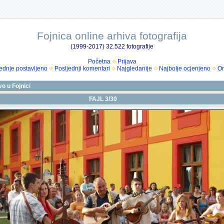
Fojnica online arhiva fotografija
(1999-2017) 32.522 fotografije
Početna
Prijava
ednje postavljeno
Posljednji komentari
Najgledanije
Najbolje ocjenjeno
Om
vo u Fojnici
FAJL 3/30