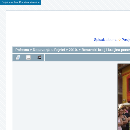
Fojnica online Pocetna stranica
Spisak albuma
Poslj
Početna
>
Desavanja u Fojnici
>
2010.
>
Bosanski kralj i kraljica pono