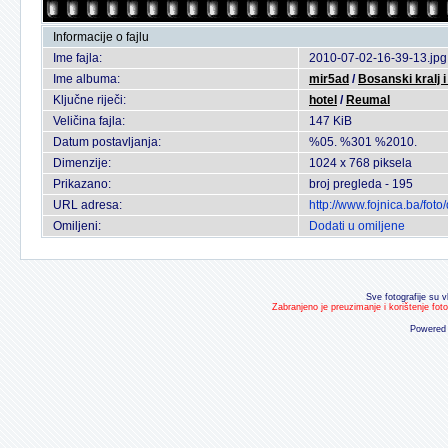
Informacije o fajlu
Ime fajla:
2010-07-02-16-39-13.jpg
Ime albuma:
mir5ad
/
Bosanski kralj i
Ključne riječi:
hotel
/
Reumal
Veličina fajla:
147 KiB
Datum postavljanja:
%05. %301 %2010.
Dimenzije:
1024 x 768 piksela
Prikazano:
broj pregleda - 195
URL adresa:
http://www.fojnica.ba/fo
Omiljeni:
Dodati u omiljene
Sve fotografije su v
Zabranjeno je preuzimanje i korištenje fot
Powered