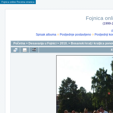
Fojnica online Pocetna stranica
Fojnica onl
(1999-2
P
Spisak albuma
Posljednje postavljeno
Posljednji ko
Početna
>
Desavanja u Fojnici
>
2010.
>
Bosanski kralj i kraljica pono
F