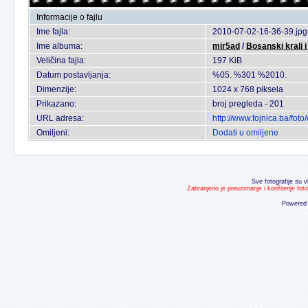
Informacije o fajlu
Ime fajla:
2010-07-02-16-36-39.jpg
Ime albuma:
mir5ad
/
Bosanski kralj i
Veličina fajla:
197 KiB
Datum postavljanja:
%05. %301 %2010.
Dimenzije:
1024 x 768 piksela
Prikazano:
broj pregleda - 201
URL adresa:
http://www.fojnica.ba/fo
Omiljeni:
Dodati u omiljene
Sve fotografije su v
Zabranjeno je preuzimanje i korištenje fot
Powered