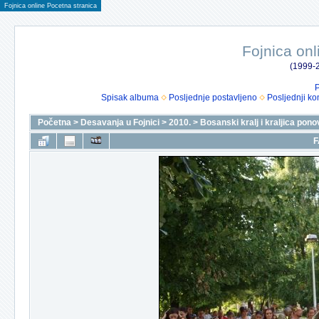
Fojnica online Pocetna stranica
Fojnica onl
(1999-2
P
Spisak albuma
Posljednje postavljeno
Posljednji ko
Početna
>
Desavanja u Fojnici
>
2010.
>
Bosanski kralj i kraljica pono
F