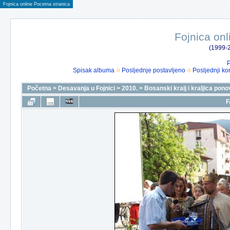
Fojnica online Pocetna stranica
Fojnica onl
(1999-2
P
Spisak albuma
Posljednje postavljeno
Posljednji ko
Početna
>
Desavanja u Fojnici
>
2010.
>
Bosanski kralj i kraljica pono
F