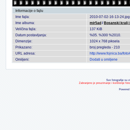
Informacije o fajlu
Ime fajla:
2010-07-02-16-13-24.jpg
Ime albuma:
mir5ad
/
Bosanski kralj i
Veličina fajla:
137 KiB
Datum postavljanja:
%05. %300 %2010.
Dimenzije:
1024 x 768 piksela
Prikazano:
broj pregleda - 210
URL adresa:
http://www.fojnica.ba/fo
Omiljeni:
Dodati u omiljene
Sve fotografije su v
Zabranjeno je preuzimanje i korištenje fot
Powered