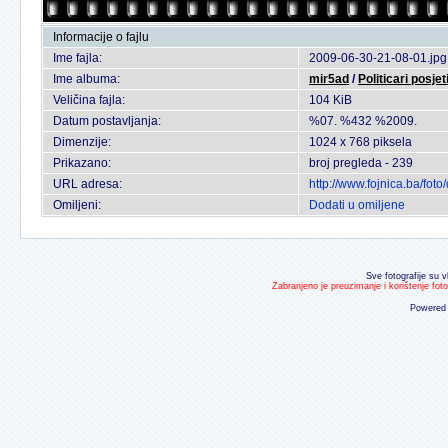
Informacije o fajlu
Ime fajla:
2009-06-30-21-08-01.jpg
Ime albuma:
mir5ad
/
Politicari posje
Veličina fajla:
104 KiB
Datum postavljanja:
%07. %432 %2009.
Dimenzije:
1024 x 768 piksela
Prikazano:
broj pregleda - 239
URL adresa:
http://www.fojnica.ba/fo
Omiljeni:
Dodati u omiljene
Sve fotografije su v
Zabranjeno je preuzimanje i korištenje fot
Powered