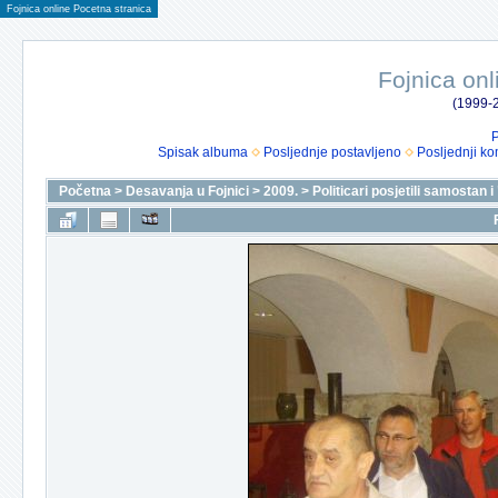
Fojnica online Pocetna stranica
Fojnica onl
(1999-2
P
Spisak albuma
Posljednje postavljeno
Posljednji ko
Početna
>
Desavanja u Fojnici
>
2009.
>
Politicari posjetili samostan 