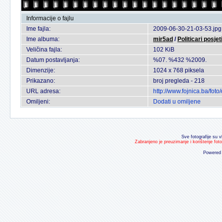
Informacije o fajlu
Ime fajla:
2009-06-30-21-03-53.jpg
Ime albuma:
mir5ad
/
Politicari posje
Veličina fajla:
102 KiB
Datum postavljanja:
%07. %432 %2009.
Dimenzije:
1024 x 768 piksela
Prikazano:
broj pregleda - 218
URL adresa:
http://www.fojnica.ba/fo
Omiljeni:
Dodati u omiljene
Sve fotografije su v
Zabranjeno je preuzimanje i korištenje fot
Powered