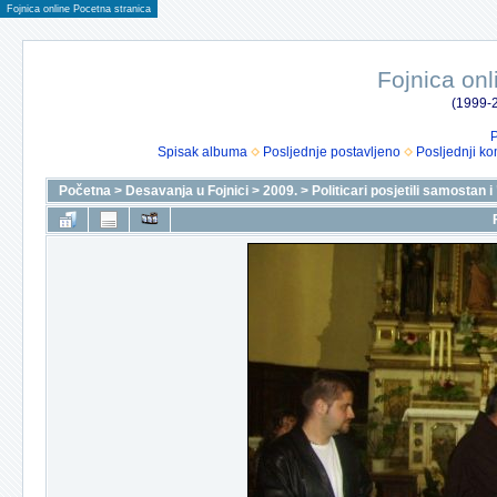
Fojnica online Pocetna stranica
Fojnica onl
(1999-2
P
Spisak albuma
Posljednje postavljeno
Posljednji ko
Početna
>
Desavanja u Fojnici
>
2009.
>
Politicari posjetili samostan 