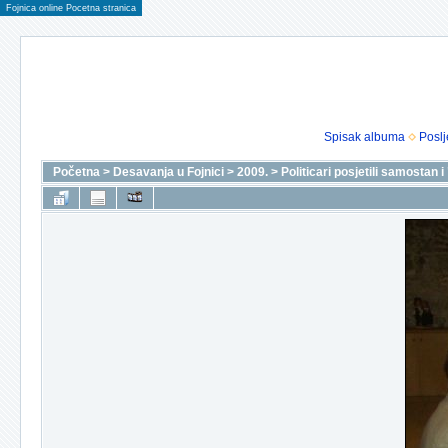
Fojnica online Pocetna stranica
Spisak albuma
Poslj
Početna
>
Desavanja u Fojnici
>
2009.
>
Politicari posjetili samostan 