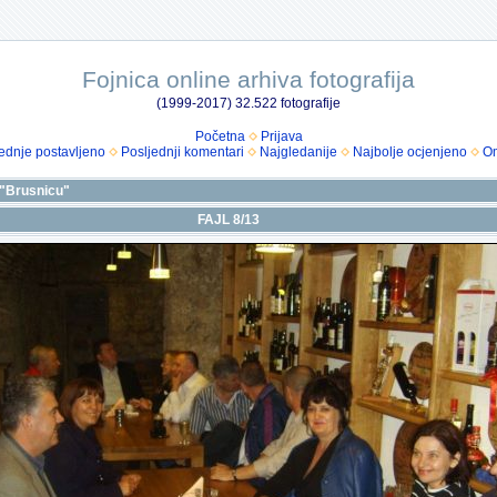
Fojnica online arhiva fotografija
(1999-2017) 32.522 fotografije
Početna
Prijava
ednje postavljeno
Posljednji komentari
Najgledanije
Najbolje ocjenjeno
Om
i "Brusnicu"
FAJL 8/13