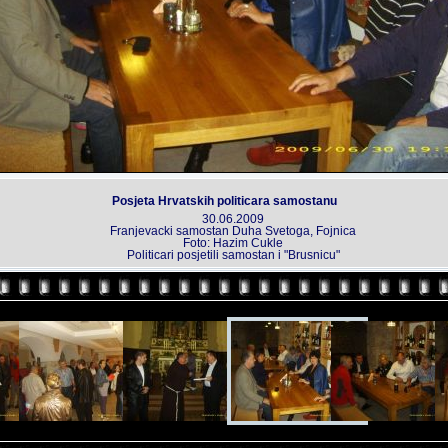
Posjeta Hrvatskih politicara samostanu
30.06.2009
Franjevacki samostan Duha Svetoga, Fojnica
Foto: Hazim Cukle
Politicari posjetili samostan i "Brusnicu"