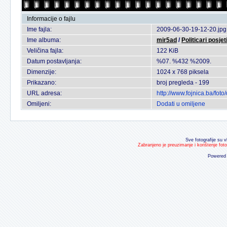
Informacije o fajlu
Ime fajla:
2009-06-30-19-12-20.jpg
Ime albuma:
mir5ad
/
Politicari posje
Veličina fajla:
122 KiB
Datum postavljanja:
%07. %432 %2009.
Dimenzije:
1024 x 768 piksela
Prikazano:
broj pregleda - 199
URL adresa:
http://www.fojnica.ba/fo
Omiljeni:
Dodati u omiljene
Sve fotografije su v
Zabranjeno je preuzimanje i korištenje fot
Powered