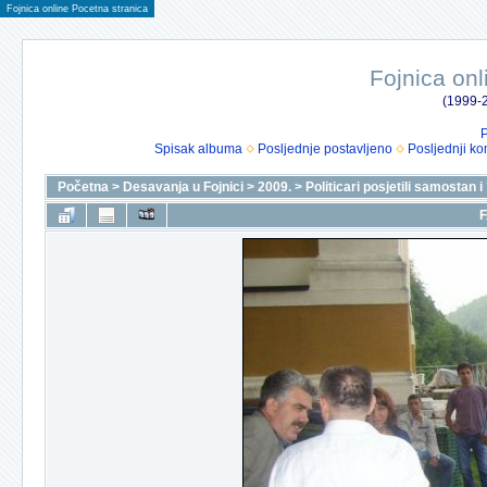
Fojnica online Pocetna stranica
Fojnica onl
(1999-2
P
Spisak albuma
Posljednje postavljeno
Posljednji ko
Početna
>
Desavanja u Fojnici
>
2009.
>
Politicari posjetili samostan 
F