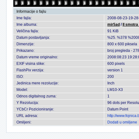
Informacije o fajlu
Ime fajla:
2008-08-23-19-28-
Ime albuma:
mir5ad
/
II smotra
Veličina fajla:
91 KiB
Datum postavljanja:
%25. %378 %2008
Dimenzije:
800 x 600 piksela
Prikazano:
broj pregleda - 27
Datum vreme originalno:
2008:08:23 19:28:
EXIF visina slike:
600 pixels
FlashPix verzija:
version 1
ISO:
200
Jedinica mere rezolucije:
Inch
Model:
LM10-X3
Odnos digitalnog zuma:
1
Y Rezolucija:
96 dots per Resolu
YCbCr Pozicioniranje:
Datum Point
URL adresa:
http://www.fojnica
Omiljeni:
Dodati u omiljene