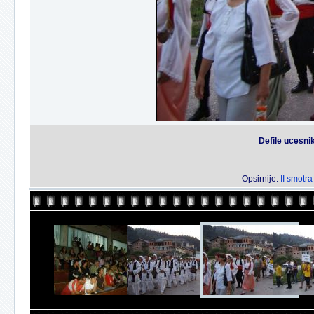
Defile ucesnik
Opsirnije:
II smotra