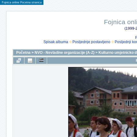
Fojnica online Pocetna stranica
Fojnica onl
(1999-2
P
Spisak albuma
Posljednje postavljeno
Posljednji ko
Početna
>
NVO - Nevladine organizacije (A-Z)
>
Kulturno umjetnicko 