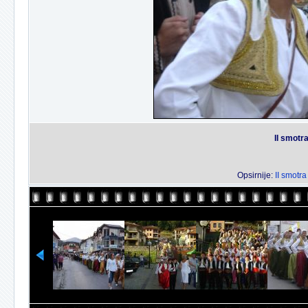
II smotr
Opsirnije:
II smotra