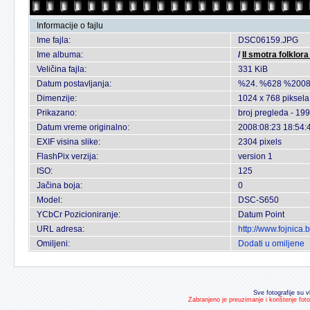
Informacije o fajlu
Ime fajla:
DSC06159.JPG
Ime albuma:
/
II smotra folklor
Veličina fajla:
331 KiB
Datum postavljanja:
%24. %628 %2008
Dimenzije:
1024 x 768 piksela
Prikazano:
broj pregleda - 199
Datum vreme originalno:
2008:08:23 18:54:
EXIF visina slike:
2304 pixels
FlashPix verzija:
version 1
ISO:
125
Jačina boja:
0
Model:
DSC-S650
YCbCr Pozicioniranje:
Datum Point
URL adresa:
http://www.fojnica
Omiljeni:
Dodati u omiljene
Sve fotografije su v
Zabranjeno je preuzimanje i korištenje fot