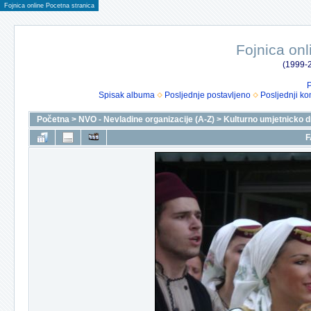
Fojnica online Pocetna stranica
Fojnica onl
(1999-2
P
Spisak albuma
Posljednje postavljeno
Posljednji ko
Početna
>
NVO - Nevladine organizacije (A-Z)
>
Kulturno umjetnicko 
F