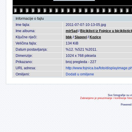
Informacije o fajlu
Ime fajla:
2011-07-07-10-13-05.jpg
Ime albuma:
mir5ad
/
Biciklisti iz Fojnice u bicikli
Ključne riječi:
bbk
/
Slapovi
/
Kozice
Veličina fajla:
134 KiB
Datum postavljanja:
%12. %521 %2011.
Dimenzije:
1024 x 768 piksela
Prikazano:
broj pregleda - 227
URL adresa:
http://www.fojnica.ba/foto/displayimage
Omiljeni:
Dodati u omiljene
Sve fotografije su v
Zabranjeno je preuzimanje i korištenje fot
Powered