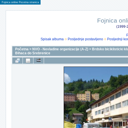
Fojnica online Pocetna stranica
Fojnica onl
(1999-2
P
Spisak albuma
Posljednje postavljeno
Posljednji ko
Početna
>
NVO - Nevladine organizacije (A-Z)
>
Brdsko biciklisticki k
Bihaca do Srebrenice