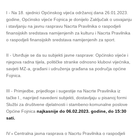
I - Na 18. sjednici Općinskog vijeća održanoj dana 26.01.2023.
godine, Općinsko vijeće Fojnica je donijelo Zaključak o usvajanju
i stavljanju na javnu raspravu Nacrta Pravilnika o raspodjeli
finansijskih sredstava namijenjenih za kulturu i Nacrta Pravilnika
o raspodjeli finansijskih sredstava namijenjenih za sport.
II - Utvrđuje se da su subjekti javne rasprave: Općinsko vijeće i
njegova radna tijela, političke stranke odnosno klubovi vijećnika,
savjeti MZ-a, građani i udruženja građana sa područja općine
Fojnica.
III - Primjedbe, prijedloge i sugestije na Nacrte Pravilnika iz
tačke I., naprijed navedeni subjekti, dostavljaju u pisanoj formi
Službi za društvene djelatnosti i stambeno-komunalne poslove
Općine Fojnica
najkasnije do 06.02.2023. godine, do 15:30
sati.
IV
-
Centralna javna rasprava o Nacrtu Pravilnika o raspodjeli