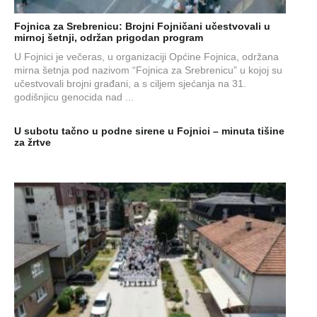
Fojnica za Srebrenicu: Brojni Fojničani učestvovali u
mirnoj šetnji, održan prigodan program
U Fojnici je večeras, u organizaciji Općine Fojnica, održana
mirna šetnja pod nazivom “Fojnica za Srebrenicu” u kojoj su
učestvovali brojni građani, a s ciljem sjećanja na 31.
godišnjicu genocida nad ...
U subotu tačno u podne sirene u Fojnici – minuta tišine
za žrtve