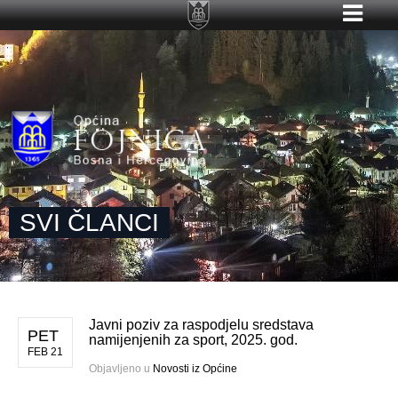
SVI ČLANCI
Javni poziv za raspodjelu sredstava
PET
namijenjenih za sport, 2025. god.
FEB 21
Objavljeno u
Novosti iz Općine