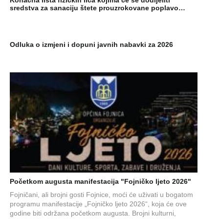
Konačna lista fizičkih lica kojima će se dodijeliti
sredstva za sanaciju štete prouzrokovane poplavo…
Odluka o izmjeni i dopuni javnih nabavki za 2026
Početkom augusta manifestacija "Fojničko ljeto 2026"
Fojničani, ali brojni gosti Fojnice, moći će uživati u bogatom
programu manifestacije „Fojničko ljeto 2026“, koja će ove
godine biti održana početkom augusta. Brojni kulturni,