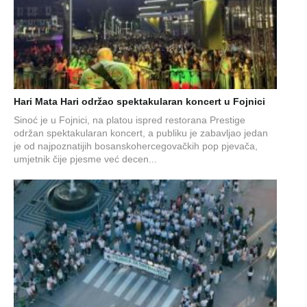
Hari Mata Hari održao spektakularan koncert u Fojnici
Sinoć je u Fojnici, na platou ispred restorana Prestige
održan spektakularan koncert, a publiku je zabavljao jedan
je od najpoznatijih bosanskohercegovačkih pop pjevača,
umjetnik čije pjesme već decen...