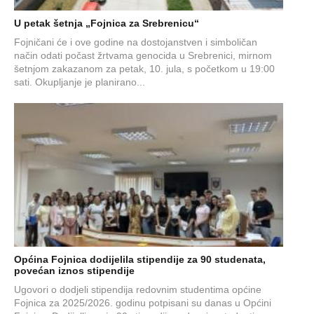
U petak šetnja „Fojnica za Srebrenicu“
Fojničani će i ove godine na dostojanstven i simboličan
način odati počast žrtvama genocida u Srebrenici, mirnom
šetnjom zakazanom za petak, 10. jula, s početkom u 19:00
sati. Okupljanje je planirano...
Općina Fojnica dodijelila stipendije za 90 studenata,
povećan iznos stipendije
Ugovori o dodjeli stipendija redovnim studentima općine
Fojnica za 2025/2026. godinu potpisani su danas u Općini