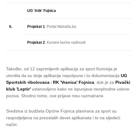
UG 'Atik' Fojnica
6.
Projekat 1
: Portal Mahalla.ba
Projekat 2
: Kursevi kućne radinosti
Također, od 12 zaprimljenih aplikacija za sport Komisija je
utvrdila da su dvije aplikacije nepotpune i to dokumentacija
UG
Sportskih ribolovaca
i
RK 'Vranica' Fojnica
, dok je za
Pivački
klub 'Leptir'
ustanovljeno kako ne ispunjava neophodne uslove
poziva. Shodno tome, ove prijave nisu razmatrane.
Sredstva iz budžeta Općine Fojnica planirana za sport su
raspodjeljena na preostalih devet aplikanata i to na sljedeći
način: