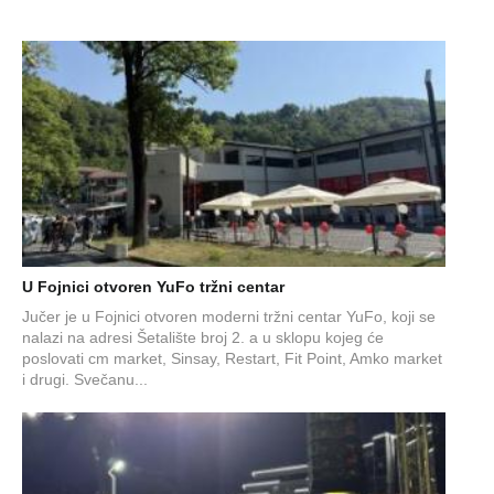
U Fojnici otvoren YuFo tržni centar
Jučer je u Fojnici otvoren moderni tržni centar YuFo, koji se
nalazi na adresi Šetalište broj 2. a u sklopu kojeg će
poslovati cm market, Sinsay, Restart, Fit Point, Amko market
i drugi. Svečanu...