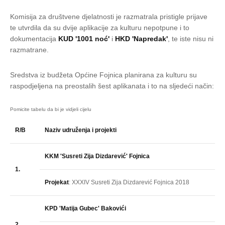
Komisija za društvene djelatnosti je razmatrala pristigle prijave
te utvrdila da su dvije aplikacije za kulturu nepotpune i to
dokumentacija
KUD '1001 noć'
i
HKD 'Napredak'
, te iste nisu ni
razmatrane.
Sredstva iz budžeta Općine Fojnica planirana za kulturu su
raspodjeljena na preostalih šest aplikanata i to na sljedeći način:
R/B
Naziv udruženja i projekti
KKM 'Susreti Zija Dizdarević' Fojnica
1.
Projekat
: XXXIV Susreti Zija Dizdarević Fojnica 2018
KPD 'Matija Gubec' Bakovići
2.