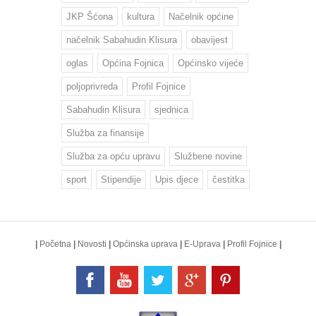
JKP Šćona
kultura
Načelnik općine
načelnik Sabahudin Klisura
obavijest
oglas
Općina Fojnica
Općinsko vijeće
poljoprivreda
Profil Fojnice
Sabahudin Klisura
sjednica
Služba za finansije
Služba za opću upravu
Službene novine
sport
Stipendije
Upis djece
čestitka
|
Početna
|
Novosti
|
Općinska uprava
|
E-Uprava
|
Profil Fojnice
|