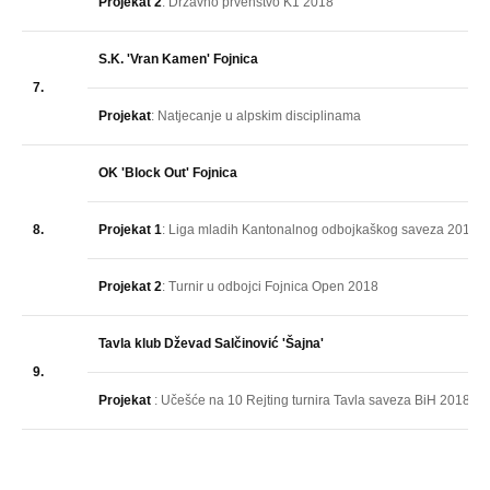
Projekat 2
: Državno prvenstvo K1 2018
S.K. 'Vran Kamen' Fojnica
7.
Projekat
: Natjecanje u alpskim disciplinama
OK 'Block Out' Fojnica
8.
Projekat 1
: Liga mladih Kantonalnog odbojkaškog saveza 2018
Projekat 2
: Turnir u odbojci Fojnica Open 2018
Tavla klub Dževad Salčinović 'Šajna'
9.
Projekat
: Učešće na 10 Rejting turnira Tavla saveza BiH 2018