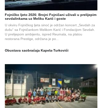
Fojničko ljeto 2026: Brojni Fojničani uživali u prelijepim
sevdalinkama uz Meliku Karić i goste
U okviru Fojničkog ljeta sinoć je održan koncert „Sevdah za
dušu“ sa Fojničankom Melikom Karić i Fondacijom Sevdah.
U prelijepom ambijentu, ispred Reumala, na platou
restorana Prestige, održana je po...
Obustava saobraćaja Kapela-Turkovići