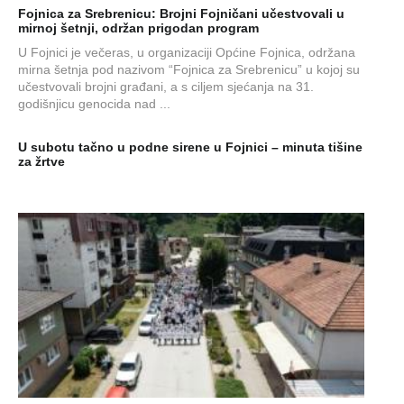
Fojnica za Srebrenicu: Brojni Fojničani učestvovali u
mirnoj šetnji, održan prigodan program
U Fojnici je večeras, u organizaciji Općine Fojnica, održana
mirna šetnja pod nazivom “Fojnica za Srebrenicu” u kojoj su
učestvovali brojni građani, a s ciljem sjećanja na 31.
godišnjicu genocida nad ...
U subotu tačno u podne sirene u Fojnici – minuta tišine
za žrtve