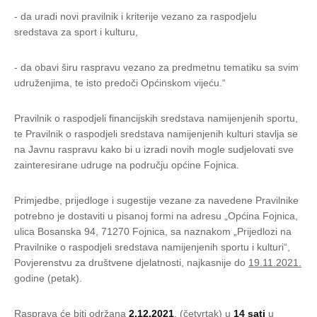
- da uradi novi pravilnik i kriterije vezano za raspodjelu
sredstava za sport i kulturu,
- da obavi širu raspravu vezano za predmetnu tematiku sa svim
udruženjima, te isto predoči Općinskom vijeću.“
Pravilnik o raspodjeli financijskih sredstava namijenjenih sportu,
te Pravilnik o raspodjeli sredstava namijenjenih kulturi stavlja se
na Javnu raspravu kako bi u izradi novih mogle sudjelovati sve
zainteresirane udruge na području općine Fojnica.
Primjedbe, prijedloge i sugestije vezane za navedene Pravilnike
potrebno je dostaviti u pisanoj formi na adresu „Općina Fojnica,
ulica Bosanska 94, 71270 Fojnica, sa naznakom „Prijedlozi na
Pravilnike o raspodjeli sredstava namijenjenih sportu i kulturi“,
Povjerenstvu za društvene djelatnosti, najkasnije do
19.11.2021.
godine (petak).
Rasprava će biti održana
2.12.2021
. (četvrtak) u
14 sati
u