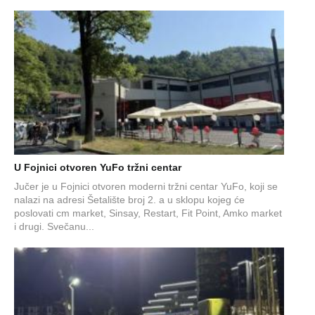
U Fojnici otvoren YuFo tržni centar
Jučer je u Fojnici otvoren moderni tržni centar YuFo, koji se
nalazi na adresi Šetalište broj 2. a u sklopu kojeg će
poslovati cm market, Sinsay, Restart, Fit Point, Amko market
i drugi. Svečanu...