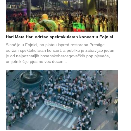
Hari Mata Hari održao spektakularan koncert u Fojnici
Sinoć je u Fojnici, na platou ispred restorana Prestige
održan spektakularan koncert, a publiku je zabavljao jedan
je od najpoznatijih bosanskohercegovačkih pop pjevača,
umjetnik čije pjesme već decen...