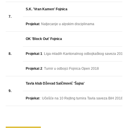
S.K. 'Vran Kamen' Fojnica
7.
Projekat
: Natjecanje u alpskim disciplinama
OK 'Block Out' Fojnica
8.
Projekat 1
: Liga mladih Kantonalnog odbojkaškog saveza 2018
Projekat 2
: Turnir u odbojci Fojnica Open 2018
Tavla klub Dževad Salčinović 'Šajna'
9.
Projekat
: Učešće na 10 Rejting turnira Tavla saveza BiH 2018