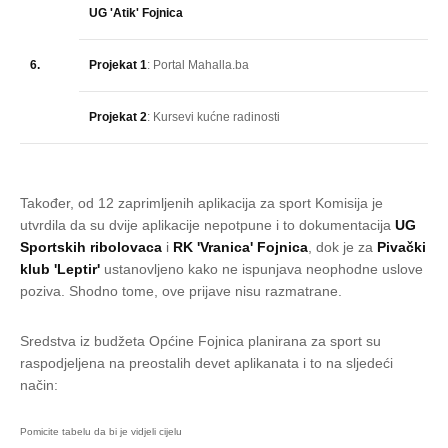
UG 'Atik' Fojnica
6.
Projekat 1
: Portal Mahalla.ba
Projekat 2
: Kursevi kućne radinosti
Također, od 12 zaprimljenih aplikacija za sport Komisija je
utvrdila da su dvije aplikacije nepotpune i to dokumentacija
UG
Sportskih ribolovaca
i
RK 'Vranica' Fojnica
, dok je za
Pivački
klub 'Leptir'
ustanovljeno kako ne ispunjava neophodne uslove
poziva. Shodno tome, ove prijave nisu razmatrane.
Sredstva iz budžeta Općine Fojnica planirana za sport su
raspodjeljena na preostalih devet aplikanata i to na sljedeći
način: