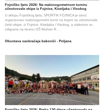
Fojničko ljeto 2026: Na malonogometnom turniru
učestvovale ekipe iz Fojnice, Kiseljaka i Visokog
U sklopu Fojničkog ljeta, SPORTIK FOJNICA je sinoć
organizovao malonogometni turnir na kojem su učestvovale
četiri ekipe, iz Fojnice, Kiseljaka i Visokog, a utakmice su
odigrane na terenu OŠ Muhsin R...
Obustava saobraćaja bakovići - Poljana
Fojničko ljeto 2026: Preko 130 djece učestvovalo na