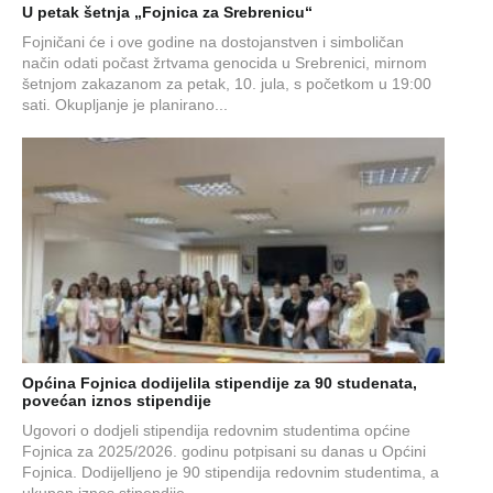
U petak šetnja „Fojnica za Srebrenicu“
Fojničani će i ove godine na dostojanstven i simboličan
način odati počast žrtvama genocida u Srebrenici, mirnom
šetnjom zakazanom za petak, 10. jula, s početkom u 19:00
sati. Okupljanje je planirano...
Općina Fojnica dodijelila stipendije za 90 studenata,
povećan iznos stipendije
Ugovori o dodjeli stipendija redovnim studentima općine
Fojnica za 2025/2026. godinu potpisani su danas u Općini
Fojnica. Dodijelljeno je 90 stipendija redovnim studentima, a
ukupan iznos stipendije ...