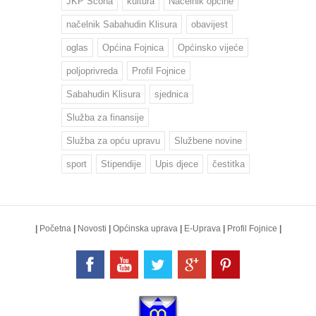
JKP Šćona
kultura
Načelnik općine
načelnik Sabahudin Klisura
obavijest
oglas
Općina Fojnica
Općinsko vijeće
poljoprivreda
Profil Fojnice
Sabahudin Klisura
sjednica
Služba za finansije
Služba za opću upravu
Službene novine
sport
Stipendije
Upis djece
čestitka
|
Početna
|
Novosti
|
Općinska uprava
|
E-Uprava
|
Profil Fojnice
|