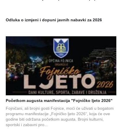
Odluka o izmjeni i dopuni javnih nabavki za 2026
Početkom augusta manifestacija "Fojničko ljeto 2026"
Fojničani, ali brojni gosti Fojnice, moći će uživati u bogatom
programu manifestacije „Fojničko ljeto 2026“, koja će ove
godine biti održana početkom augusta. Brojni kulturni,
sportski i zabavni pro...