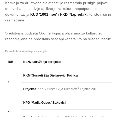
Komisija za društvene djelatnosti je razmatrala pristigle prijave
te utvrdila da su dvije aplikacije za kulturu nepotpune i to
dokumentacija
KUD '1001 noć'
i
HKD 'Napredak'
, te iste nisu ni
razmatrane.
Sredstva iz budžeta Općine Fojnica planirana za kulturu su
raspodjeljena na preostalih šest aplikanata i to na sljedeći način:
R/B
Naziv udruženja i projekti
KKM 'Susreti Zija Dizdarević' Fojnica
1.
Projekat
: XXXIV Susreti Zija Dizdarević Fojnica 2018
KPD 'Matija Gubec' Bakovići
2.