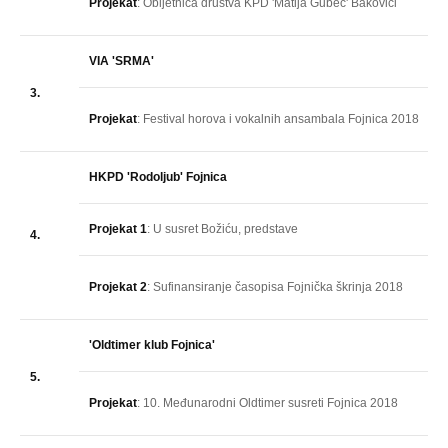
Projekat
: Obljetnica društva KPD 'Matija Gubec' Bakovići
VIA 'SRMA'
3.
Projekat
: Festival horova i vokalnih ansambala Fojnica 2018
HKPD 'Rodoljub' Fojnica
Projekat 1
: U susret Božiću, predstave
4.
Projekat 2
: Sufinansiranje časopisa Fojnička škrinja 2018
'Oldtimer klub Fojnica'
5.
Projekat
: 10. Međunarodni Oldtimer susreti Fojnica 2018