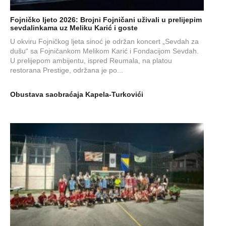
Fojničko ljeto 2026: Brojni Fojničani uživali u prelijepim
sevdalinkama uz Meliku Karić i goste
U okviru Fojničkog ljeta sinoć je održan koncert „Sevdah za
dušu“ sa Fojničankom Melikom Karić i Fondacijom Sevdah.
U prelijepom ambijentu, ispred Reumala, na platou
restorana Prestige, održana je po...
Obustava saobraćaja Kapela-Turkovići