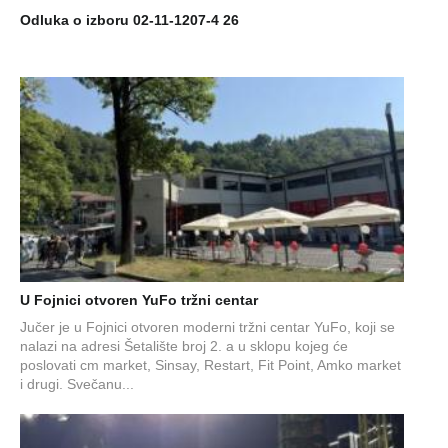
Odluka o izboru 02-11-1207-4 26
U Fojnici otvoren YuFo tržni centar
Jučer je u Fojnici otvoren moderni tržni centar YuFo, koji se
nalazi na adresi Šetalište broj 2. a u sklopu kojeg će
poslovati cm market, Sinsay, Restart, Fit Point, Amko market
i drugi. Svečanu...