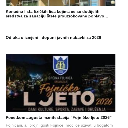
Konačna lista fizičkih lica kojima će se dodijeliti
sredstva za sanaciju štete prouzrokovane poplavo…
Odluka o izmjeni i dopuni javnih nabavki za 2026
Početkom augusta manifestacija "Fojničko ljeto 2026"
Fojničani, ali brojni gosti Fojnice, moći će uživati u bogatom