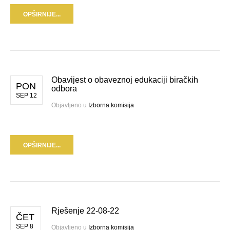
OPŠIRNIJE...
Obavijest o obaveznoj edukaciji biračkih
PON
odbora
SEP 12
Objavljeno u
Izborna komisija
OPŠIRNIJE...
Rješenje 22-08-22
ČET
SEP 8
Objavljeno u
Izborna komisija