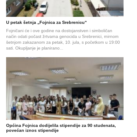
U petak šetnja „Fojnica za Srebrenicu“
Fojničani će i ove godine na dostojanstven i simboličan
način odati počast žrtvama genocida u Srebrenici, mirnom
šetnjom zakazanom za petak, 10. jula, s početkom u 19:00
sati. Okupljanje je planirano...
Općina Fojnica dodijelila stipendije za 90 studenata,
povećan iznos stipendije