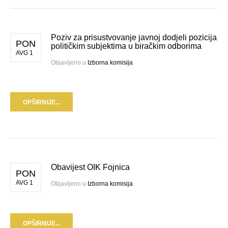
Poziv za prisustvovanje javnoj dodjeli pozicija
PON
političkim subjektima u biračkim odborima
AVG 1
Objavljeno u
Izborna komisija
OPŠIRNIJE...
Obavijest OIK Fojnica
PON
AVG 1
Objavljeno u
Izborna komisija
OPŠIRNIJE...