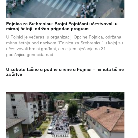
Fojnica za Srebrenicu: Brojni Fojničani učestvovali u
mirnoj šetnji, održan prigodan program
U Fojnici je večeras, u organizaciji Općine Fojnica, održana
mirna šetnja pod nazivom “Fojnica za Srebrenicu” u kojoj su
učestvovali brojni građani, a s ciljem sjećanja na 31.
godišnjicu genocida nad ...
U subotu tačno u podne sirene u Fojnici – minuta tišine
za žrtve