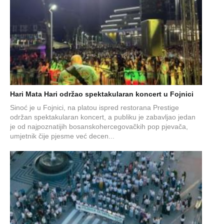
Hari Mata Hari održao spektakularan koncert u Fojnici
Sinoć je u Fojnici, na platou ispred restorana Prestige
održan spektakularan koncert, a publiku je zabavljao jedan
je od najpoznatijih bosanskohercegovačkih pop pjevača,
umjetnik čije pjesme već decen...