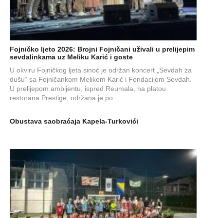
Fojničko ljeto 2026: Brojni Fojničani uživali u prelijepim
sevdalinkama uz Meliku Karić i goste
U okviru Fojničkog ljeta sinoć je održan koncert „Sevdah za
dušu“ sa Fojničankom Melikom Karić i Fondacijom Sevdah.
U prelijepom ambijentu, ispred Reumala, na platou
restorana Prestige, održana je po...
Obustava saobraćaja Kapela-Turkovići