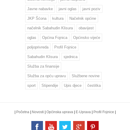
Javne nabavke
javni oglas
javni poziv
JKP Šćona
kultura
Načelnik općine
načelnik Sabahudin Klisura
obavijest
oglas
Općina Fojnica
Općinsko vijeće
poljoprivreda
Profil Fojnice
Sabahudin Klisura
sjednica
Služba za finansije
Služba za opću upravu
Službene novine
sport
Stipendije
Upis djece
čestitka
|
Početna
|
Novosti
|
Općinska uprava
|
E-Uprava
|
Profil Fojnice
|