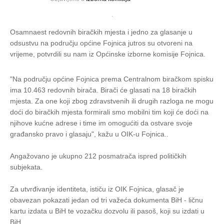
Osamnaest redovnih biračkih mjesta i jedno za glasanje u
odsustvu na području općine Fojnica jutros su otvoreni na
vrijeme, potvrdili su nam iz Općinske izborne komisije Fojnica.
"Na području općine Fojnica prema Centralnom biračkom spisku
ima 10.463 redovnih birača. Birači će glasati na 18 biračkih
mjesta. Za one koji zbog zdravstvenih ili drugih razloga ne mogu
doći do biračkih mjesta formirali smo mobilni tim koji će doći na
njihove kućne adrese i time im omogućiti da ostvare svoje
građansko pravo i glasaju", kažu u OIK-u Fojnica..
Angažovano je ukupno 212 posmatrača ispred političkih
subjekata.
Za utvrđivanje identiteta, ističu iz OIK Fojnica, glasač je
obavezan pokazati jedan od tri važeća dokumenta BiH - ličnu
kartu izdata u BiH te vozačku dozvolu ili pasoš, koji su izdati u
BiH.