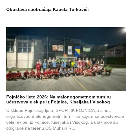
Obustava saobraćaja Kapela-Turkovići
Fojničko ljeto 2026: Na malonogometnom turniru
učestvovale ekipe iz Fojnice, Kiseljaka i Visokog
U sklopu Fojničkog ljeta, SPORTIK FOJNICA je sinoć
organizovao malonogometni turnir na kojem su učestvovale
četiri ekipe, iz Fojnice, Kiseljaka i Visokog, a utakmice su
odigrane na terenu OŠ Muhsin R...