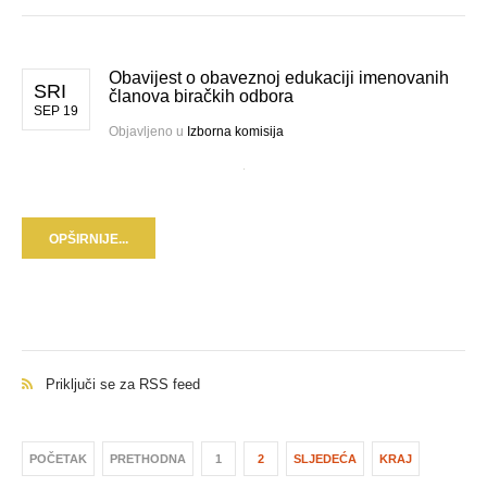
Obavijest o obaveznoj edukaciji imenovanih
SRI
članova biračkih odbora
SEP 19
Objavljeno u
Izborna komisija
OPŠIRNIJE...
Priključi se za RSS feed
POČETAK
PRETHODNA
1
2
SLJEDEĆA
KRAJ