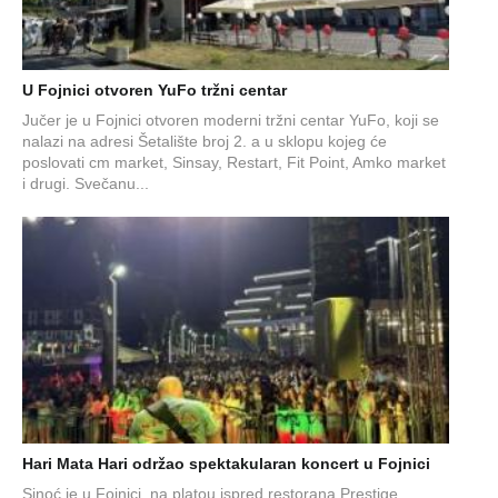
U Fojnici otvoren YuFo tržni centar
Jučer je u Fojnici otvoren moderni tržni centar YuFo, koji se
nalazi na adresi Šetalište broj 2. a u sklopu kojeg će
poslovati cm market, Sinsay, Restart, Fit Point, Amko market
i drugi. Svečanu...
Hari Mata Hari održao spektakularan koncert u Fojnici
Sinoć je u Fojnici, na platou ispred restorana Prestige