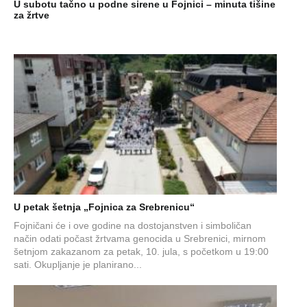
U subotu tačno u podne sirene u Fojnici – minuta tišine
za žrtve
U petak šetnja „Fojnica za Srebrenicu“
Fojničani će i ove godine na dostojanstven i simboličan
način odati počast žrtvama genocida u Srebrenici, mirnom
šetnjom zakazanom za petak, 10. jula, s početkom u 19:00
sati. Okupljanje je planirano...