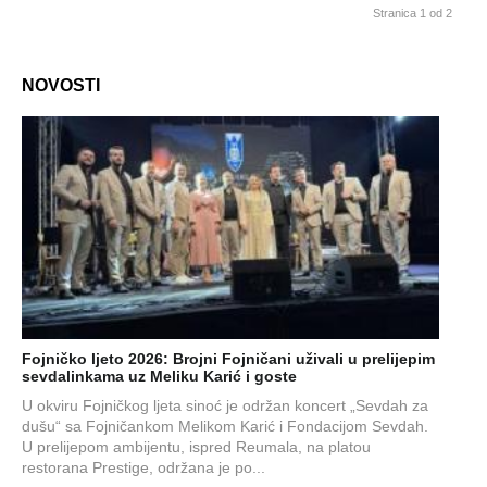
Stranica 1 od 2
NOVOSTI
Fojničko ljeto 2026: Brojni Fojničani uživali u prelijepim
sevdalinkama uz Meliku Karić i goste
U okviru Fojničkog ljeta sinoć je održan koncert „Sevdah za
dušu“ sa Fojničankom Melikom Karić i Fondacijom Sevdah.
U prelijepom ambijentu, ispred Reumala, na platou
restorana Prestige, održana je po...