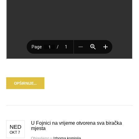
OPŠIRNIJE...
U Fojnici na vrijeme otvorena sva biračka
NED
mjesta
OKT 7
Objavljeno u
Izborna komisija