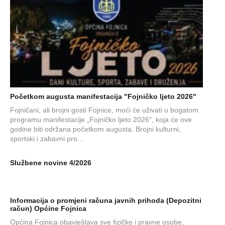
Početkom augusta manifestacija "Fojničko ljeto 2026"
Fojničani, ali brojni gosti Fojnice, moći će uživati u bogatom
programu manifestacije „Fojničko ljeto 2026“, koja će ove
godine biti održana početkom augusta. Brojni kulturni,
sportski i zabavni pro...
Službene novine 4/2026
Informacija o promjeni računa javnih prihoda (Depozitni
račun) Općine Fojnica
Općina Fojnica obavještava sve fizičke i pravne osobe,