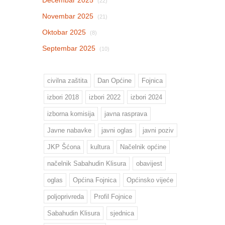
(22)
Novembar 2025
(21)
Oktobar 2025
(8)
Septembar 2025
(10)
civilna zaštita
Dan Općine
Fojnica
izbori 2018
izbori 2022
izbori 2024
izborna komisija
javna rasprava
Javne nabavke
javni oglas
javni poziv
JKP Šćona
kultura
Načelnik općine
načelnik Sabahudin Klisura
obavijest
oglas
Općina Fojnica
Općinsko vijeće
poljoprivreda
Profil Fojnice
Sabahudin Klisura
sjednica