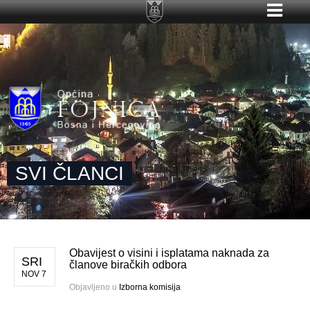
SVI ČLANCI
Obavijest o visini i isplatama naknada za
SRI
članove biračkih odbora
NOV 7
Objavljeno u
Izborna komisija