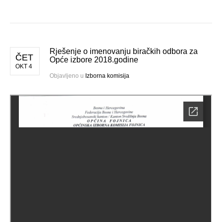
Rješenje o imenovanju biračkih odbora za
ČET
Opće izbore 2018.godine
OKT 4
Objavljeno u
Izborna komisija