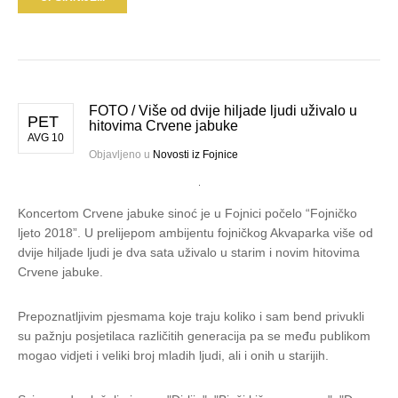
FOTO / Više od dvije hiljade ljudi uživalo u
PET
hitovima Crvene jabuke
AVG 10
Objavljeno u
Novosti iz Fojnice
Koncertom Crvene jabuke sinoć je u Fojnici počelo “Fojničko
ljeto 2018”. U prelijepom ambijentu fojničkog Akvaparka više od
dvije hiljade ljudi je dva sata uživalo u starim i novim hitovima
Crvene jabuke.
Prepoznatljivim pjesmama koje traju koliko i sam bend privukli
su pažnju posjetilaca različitih generacija pa se među publikom
mogao vidjeti i veliki broj mladih ljudi, ali i onih u starijih.