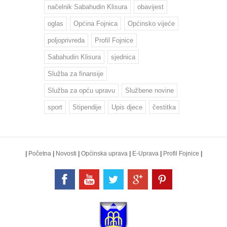
načelnik Sabahudin Klisura
obavijest
oglas
Općina Fojnica
Općinsko vijeće
poljoprivreda
Profil Fojnice
Sabahudin Klisura
sjednica
Služba za finansije
Služba za opću upravu
Službene novine
sport
Stipendije
Upis djece
čestitka
|
Početna
|
Novosti
|
Općinska uprava
|
E-Uprava
|
Profil Fojnice
|