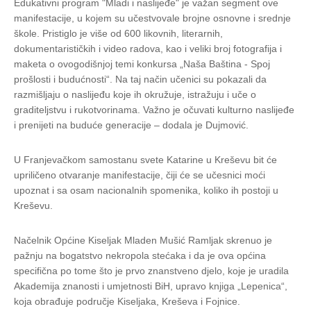
Edukativni program "Mladi i naslijeđe" je važan segment ove
manifestacije, u kojem su učestvovale brojne osnovne i srednje
škole. Pristiglo je više od 600 likovnih, literarnih,
dokumentarističkih i video radova, kao i veliki broj fotografija i
maketa o ovogodišnjoj temi konkursa „Naša Baština - Spoj
prošlosti i budućnosti“. Na taj način učenici su pokazali da
razmišljaju o naslijeđu koje ih okružuje, istražuju i uče o
graditeljstvu i rukotvorinama. Važno je očuvati kulturno naslijeđe
i prenijeti na buduće generacije – dodala je Dujmović.
U Franjevačkom samostanu svete Katarine u Kreševu bit će
upriličeno otvaranje manifestacije, čiji će se učesnici moći
upoznat i sa osam nacionalnih spomenika, koliko ih postoji u
Kreševu.
Načelnik Općine Kiseljak Mladen Mušić Ramljak skrenuo je
pažnju na bogatstvo nekropola stećaka i da je ova općina
specifična po tome što je prvo znanstveno djelo, koje je uradila
Akademija znanosti i umjetnosti BiH, upravo knjiga „Lepenica“,
koja obrađuje područje Kiseljaka, Kreševa i Fojnice.