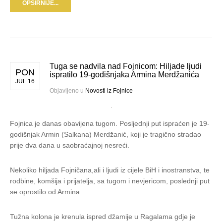
OPŠIRNIJE...
Tuga se nadvila nad Fojnicom: Hiljade ljudi
PON
ispratilo 19-godišnjaka Armina Merdžanića
JUL 16
Objavljeno u
Novosti iz Fojnice
Fojnica je danas obavijena tugom. Posljednji put ispraćen je 19-
godišnjak Armin (Salkana) Merdžanić, koji je tragično stradao
prije dva dana u saobraćajnoj nesreći.
Nekoliko hiljada Fojničana,ali i ljudi iz cijele BiH i inostranstva, te
rodbine, komšija i prijatelja, sa tugom i nevjericom, poslednji put
se oprostilo od Armina.
Tužna kolona je krenula ispred džamije u Ragalama gdje je