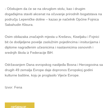
- Očekujem da će se na okruglom stolu, kao i drugim
događajima staviti akcenat na očuvanje prirodnih bogatstava na
području Lepeničke doline – kazao je načelnik Općine Fojnica
Sabahudin Klisura.
Osim obilazaka značajnih mjesta u Kreševu, Kiseljaku i Fojnici
bit će dodijeljene povelje zaslužnim pojedincima i insitucijama i
diplome nagrađenim učesnicima i nastavnicima osnovnih i
srednjih škola iz Federacije BiH.
Održavanjem Dana evropskog naslijeđa Bosna i Hercegovina sa
drugih 49 zemalja Evrope daje dopronos Evropskoj godini
kulturne baštine, koju je proglasilo Vijeće Evrope.
Izvor: Fena
OPŠIRNIJE...