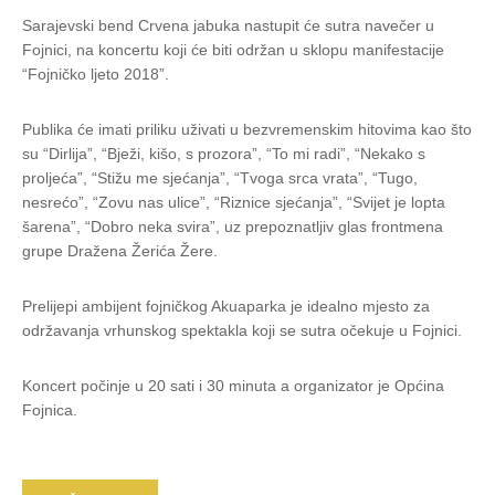
Sarajevski bend Crvena jabuka nastupit će sutra navečer u
Fojnici, na koncertu koji će biti održan u sklopu manifestacije
“Fojničko ljeto 2018”.
Publika će imati priliku uživati u bezvremenskim hitovima kao što
su “Dirlija”, “Bježi, kišo, s prozora”, “To mi radi”, “Nekako s
proljeća”, “Stižu me sjećanja”, “Tvoga srca vrata”, “Tugo,
nesrećo”, “Zovu nas ulice”, “Riznice sjećanja”, “Svijet je lopta
šarena”, “Dobro neka svira”, uz prepoznatljiv glas frontmena
grupe Dražena Žerića Žere.
Prelijepi ambijent fojničkog Akuaparka je idealno mjesto za
održavanja vrhunskog spektakla koji se sutra očekuje u Fojnici.
Koncert počinje u 20 sati i 30 minuta a organizator je Općina
Fojnica.