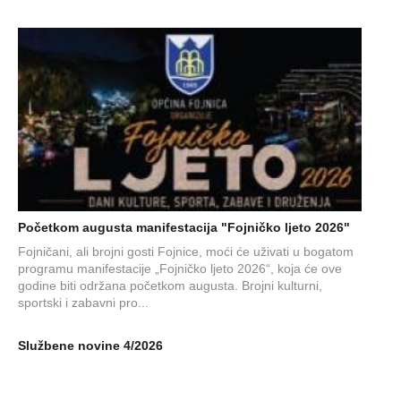
Početkom augusta manifestacija "Fojničko ljeto 2026"
Fojničani, ali brojni gosti Fojnice, moći će uživati u bogatom
programu manifestacije „Fojničko ljeto 2026“, koja će ove
godine biti održana početkom augusta. Brojni kulturni,
sportski i zabavni pro...
Službene novine 4/2026