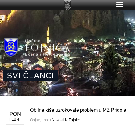
SVI ČLANCI
Obilne kiše uzrokovale problem u MZ Pridola
PON
FEB 4
Objavljeno u
Novosti iz Fojnice