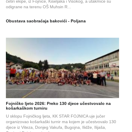
četiri ekipe, iz Fojnice, Kiseljaka i Visokog, a utakmice su
odigrane na terenu OŠ Muhsin R...
Obustava saobraćaja bakovići - Poljana
Fojničko ljeto 2026: Preko 130 djece učestvovalo na
košarkaškom turniru
U sklopu Fojničkog ljeta, KK STAR FOJNICA uje jučer
organizovao košarkaški turnir ma kojem je učestvovalo 130
djece iz Viteza, Donjeg Vakufa, Bugojna, Ilidže, Ilijaša,