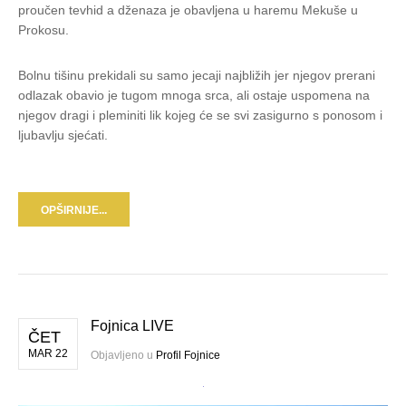
proučen tevhid a dženaza je obavljena u haremu Mekuše u
Prokosu.
Bolnu tišinu prekidali su samo jecaji najbližih jer njegov prerani
odlazak obavio je tugom mnoga srca, ali ostaje uspomena na
njegov dragi i pleminiti lik kojeg će se svi zasigurno s ponosom i
ljubavlju sjećati.
OPŠIRNIJE...
Fojnica LIVE
ČET
MAR 22
Objavljeno u
Profil Fojnice