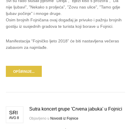
Svi su rado slušali pjesme "Dirlija", "Bježi kišo s prozora", "Da
nije ljubavi", "Nekako s proljeća", "Zovu nas ulice", "Tamo gdje
ljubav počinje" i mnoge druge.
Osim brojnih Fojničana ovaj događaj je privuko i pažnju brojnih
gostiju iz susjednih gradova te turista koji borave u Fojnici.
Manifestacija “Fojničko ljeto 2018” će biti nastavljena večeras
zabavom za najmlađe.
OPŠIRNIJE...
Sutra koncert grupe 'Crvena jabuka' u Fojnici
SRI
AVG 8
Objavljeno u
Novosti iz Fojnice