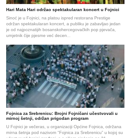
Hari Mata Hari održao spektakularan koncert u Fojnici
Sinoć je u Fojnici, na platou ispred restorana Prestige
održan spektakularan koncert, a publiku je zabavljao jedan
je od najpoznatijih bosanskohercegovačkih pop pjevača,
umjetnik čije pjesme već decen...
Fojnica za Srebrenicu: Brojni Fojničani učestvovali u
mirnoj šetnji, održan prigodan program
U Fojnici je večeras, u organizaciji Općine Fojnica, održana
mirna šetnja pod nazivom “Fojnica za Srebrenicu” u kojoj su