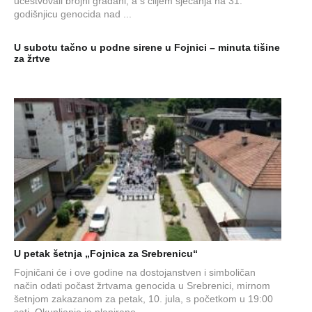
učestvovali brojni građani, a s ciljem sjećanja na 31.
godišnjicu genocida nad ...
U subotu tačno u podne sirene u Fojnici – minuta tišine
za žrtve
U petak šetnja „Fojnica za Srebrenicu“
Fojničani će i ove godine na dostojanstven i simboličan
način odati počast žrtvama genocida u Srebrenici, mirnom
šetnjom zakazanom za petak, 10. jula, s početkom u 19:00
sati. Okupljanje je planirano...