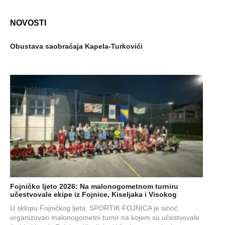
NOVOSTI
Obustava saobraćaja Kapela-Turkovići
Fojničko ljeto 2026: Na malonogometnom turniru
učestvovale ekipe iz Fojnice, Kiseljaka i Visokog
U sklopu Fojničkog ljeta, SPORTIK FOJNICA je sinoć
organizovao malonogometni turnir na kojem su učestvovale