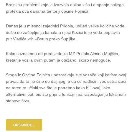
Brojni su problemi koje je izazvala obilna kiša i otapanje snijega
protekla dva dana na teritoriji općine Fojnica.
Danas je u mjesnoj zajednici Pridola, uslijed velike količine vode,
došlo do začepljenja kanala u rijeci Kozici te je voda poplavila
put Vladića vrh –Botun preko Šupljike.
Kako saznajemo od predsjednika MZ Pridola Almina Mujčića,
kretanje vozila ovim putem je otežano, skoro nemoguće.
Stoga iz Općine Fojnica upozoravaju sve vozače koji koriste ovaj
pravac da to ne čine do daljnjeg, a da će nadležni već sutra izaći
na teren te učiniti sve što je potrebno kako bi i ovaj, iako
alternativni put, bio što prije u funkciji i na raspolaganju lokalnom
stanovništvu.
OPŠIRNIJE...