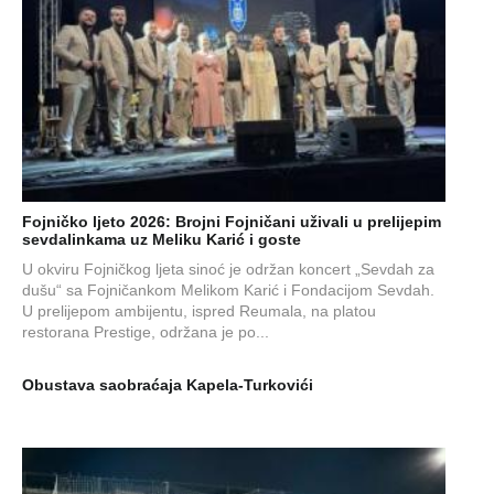
Fojničko ljeto 2026: Brojni Fojničani uživali u prelijepim
sevdalinkama uz Meliku Karić i goste
U okviru Fojničkog ljeta sinoć je održan koncert „Sevdah za
dušu“ sa Fojničankom Melikom Karić i Fondacijom Sevdah.
U prelijepom ambijentu, ispred Reumala, na platou
restorana Prestige, održana je po...
Obustava saobraćaja Kapela-Turkovići