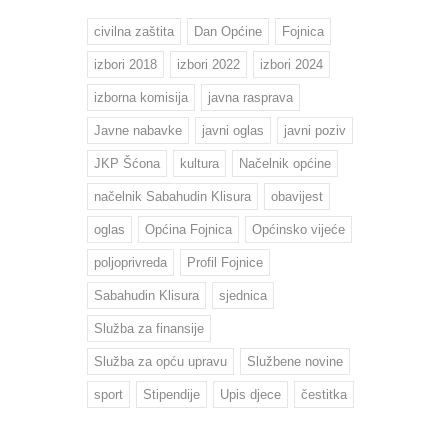
civilna zaštita
Dan Općine
Fojnica
izbori 2018
izbori 2022
izbori 2024
izborna komisija
javna rasprava
Javne nabavke
javni oglas
javni poziv
JKP Šćona
kultura
Načelnik općine
načelnik Sabahudin Klisura
obavijest
oglas
Općina Fojnica
Općinsko vijeće
poljoprivreda
Profil Fojnice
Sabahudin Klisura
sjednica
Služba za finansije
Služba za opću upravu
Službene novine
sport
Stipendije
Upis djece
čestitka