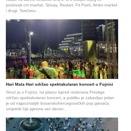
poslovati cm market, Sinsay, Restart, Fit Point, Amko market
i drugi. Svečanu...
Hari Mata Hari održao spektakularan koncert u Fojnici
Sinoć je u Fojnici, na platou ispred restorana Prestige
održan spektakularan koncert, a publiku je zabavljao jedan
je od najpoznatijih bosanskohercegovačkih pop pjevača,
umjetnik čije pjesme već decen...