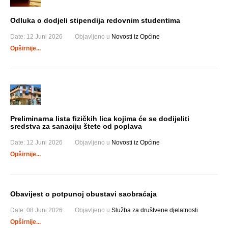
Odluka o dodjeli stipendija redovnim studentima
Date:
12 Juni 2026
Objavljeno u
Novosti iz Općine
Opširnije...
Preliminarna lista fizičkih lica kojima će se dodijeliti
sredstva za sanaciju štete od poplava
Date:
12 Juni 2026
Objavljeno u
Novosti iz Općine
Opširnije...
Obavijest o potpunoj obustavi saobraćaja
Date:
08 Juni 2026
Objavljeno u
Služba za društvene djelatnosti
Opširnije...