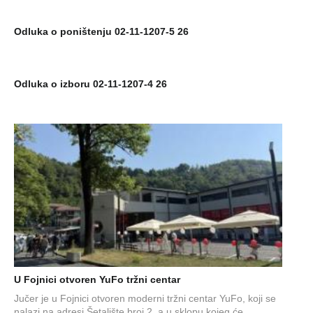
Odluka o poništenju 02-11-1207-5 26
Odluka o izboru 02-11-1207-4 26
U Fojnici otvoren YuFo tržni centar
Jučer je u Fojnici otvoren moderni tržni centar YuFo, koji se
nalazi na adresi Šetalište broj 2. a u sklopu kojeg će