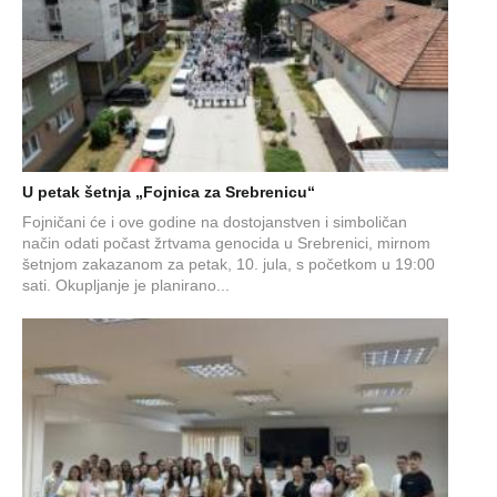
U petak šetnja „Fojnica za Srebrenicu“
Fojničani će i ove godine na dostojanstven i simboličan
način odati počast žrtvama genocida u Srebrenici, mirnom
šetnjom zakazanom za petak, 10. jula, s početkom u 19:00
sati. Okupljanje je planirano...