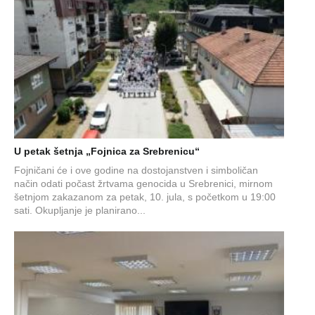
U petak šetnja „Fojnica za Srebrenicu“
Fojničani će i ove godine na dostojanstven i simboličan
način odati počast žrtvama genocida u Srebrenici, mirnom
šetnjom zakazanom za petak, 10. jula, s početkom u 19:00
sati. Okupljanje je planirano...