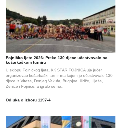
Fojničko ljeto 2026: Preko 130 djece učestvovalo na
košarkaškom turniru
U sklopu Fojničkog ljeta, KK STAR FOJNICA uje jučer
organizovao košarkaški turnir ma kojem je učestvovalo 130
djece iz Viteza, Donjeg Vakufa, Bugojna, Ilidže, Ilijaša,
Zenice i Fojnice, a igralo se na...
Odluka o izboru 1197-4