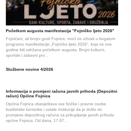
Početkom augusta manifestacija "Fojničko ljeto 2026"
Fojničani, ali brojni gosti Fojnice, moći će uživati u bogatom
programu manifestacije „Fojničko ljeto 2026“, koja će ove
godine biti održana početkom augusta. Brojni kulturni,
sportski i zabavni pro...
Službene novine 4/2026
Informacija o promjeni računa javnih prihoda (Depozitni
račun) Općine Fojnica
Općina Fojnica obavještava sve fizičke i pravne osobe,
budžetske korisnike i ostale institucije da je došlo do
promjene depozitnog računa za prikupljanje javnih prihoda
općine Fojnica. Od dana, 17.07...