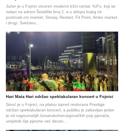
Jučer je u Fojnici otvoren moderni tržni centar YuFo, koji se
nalazi na adresi Šetalište broj 2. a u sklopu kojeg će
poslovati cm market, Sinsay, Restart, Fit Point, Amko market
i drugi. Svečanu...
Hari Mata Hari održao spektakularan koncert u Fojnici
Sinoć je u Fojnici, na platou ispred restorana Prestige
održan spektakularan koncert, a publiku je zabavljao jedan
je od najpoznatijih bosanskohercegovačkih pop pjevača,
umjetnik čije pjesme već decen...