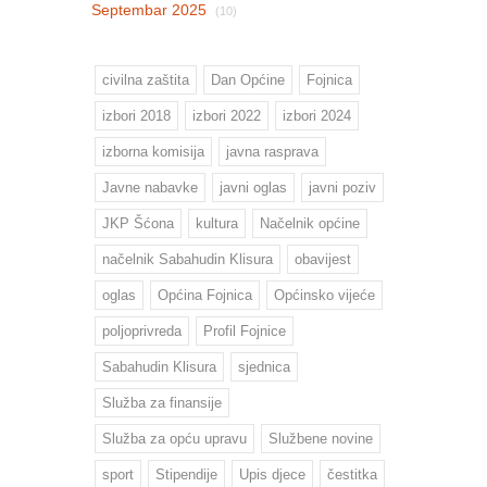
Septembar 2025
(10)
civilna zaštita
Dan Općine
Fojnica
izbori 2018
izbori 2022
izbori 2024
izborna komisija
javna rasprava
Javne nabavke
javni oglas
javni poziv
JKP Šćona
kultura
Načelnik općine
načelnik Sabahudin Klisura
obavijest
oglas
Općina Fojnica
Općinsko vijeće
poljoprivreda
Profil Fojnice
Sabahudin Klisura
sjednica
Služba za finansije
Služba za opću upravu
Službene novine
sport
Stipendije
Upis djece
čestitka