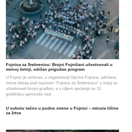
Fojnica za Srebrenicu: Brojni Fojničani učestvovali u
mirnoj šetnji, održan prigodan program
U Fojnici je večeras, u organizaciji Općine Fojnica, održana
mirna šetnja pod nazivom “Fojnica za Srebrenicu” u kojoj su
učestvovali brojni građani, a s ciljem sjećanja na 31.
godišnjicu genocida nad ...
U subotu tačno u podne sirene u Fojnici – minuta tišine
za žrtve