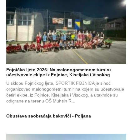
Fojničko ljeto 2026: Na malonogometnom turniru
učestvovale ekipe iz Fojnice, Kiseljaka i Visokog
U sklopu Fojničkog ljeta, SPORTIK FOJNICA je sinoć
organizovao malonogometni turnir na kojem su učestvovale
četiri ekipe, iz Fojnice, Kiseljaka i Visokog, a utakmice su
odigrane na terenu OŠ Muhsin R...
Obustava saobraćaja bakovići - Poljana