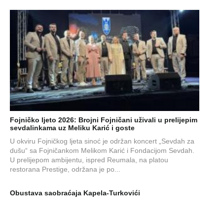
Fojničko ljeto 2026: Brojni Fojničani uživali u prelijepim
sevdalinkama uz Meliku Karić i goste
U okviru Fojničkog ljeta sinoć je održan koncert „Sevdah za
dušu“ sa Fojničankom Melikom Karić i Fondacijom Sevdah.
U prelijepom ambijentu, ispred Reumala, na platou
restorana Prestige, održana je po...
Obustava saobraćaja Kapela-Turkovići