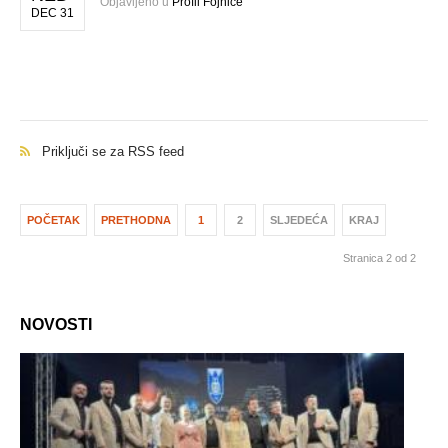
Objavljeno u
Profil Fojnice
DEC 31
Priključi se za RSS feed
POČETAK
PRETHODNA
1
2
SLJEDEĆA
KRAJ
Stranica 2 od 2
NOVOSTI