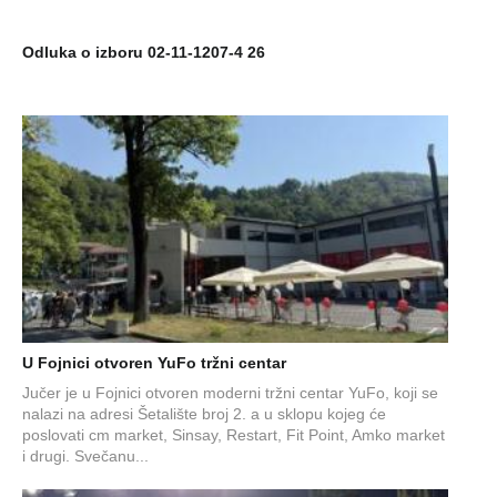
Odluka o izboru 02-11-1207-4 26
U Fojnici otvoren YuFo tržni centar
Jučer je u Fojnici otvoren moderni tržni centar YuFo, koji se
nalazi na adresi Šetalište broj 2. a u sklopu kojeg će
poslovati cm market, Sinsay, Restart, Fit Point, Amko market
i drugi. Svečanu...