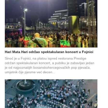
Hari Mata Hari održao spektakularan koncert u Fojnici
Sinoć je u Fojnici, na platou ispred restorana Prestige
održan spektakularan koncert, a publiku je zabavljao jedan
je od najpoznatijih bosanskohercegovačkih pop pjevača,
umjetnik čije pjesme već decen...