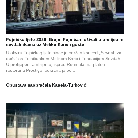
Fojničko ljeto 2026: Brojni Fojničani uživali u prelijepim
sevdalinkama uz Meliku Karić i goste
U okviru Fojničkog ljeta sinoć je održan koncert „Sevdah za
dušu“ sa Fojničankom Melikom Karić i Fondacijom Sevdah.
U prelijepom ambijentu, ispred Reumala, na platou
restorana Prestige, održana je po...
Obustava saobraćaja Kapela-Turkovići