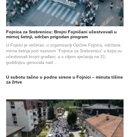
Fojnica za Srebrenicu: Brojni Fojničani učestvovali u
mirnoj šetnji, održan prigodan program
U Fojnici je večeras, u organizaciji Općine Fojnica, održana
mirna šetnja pod nazivom “Fojnica za Srebrenicu” u kojoj su
učestvovali brojni građani, a s ciljem sjećanja na 31.
godišnjicu genocida nad ...
U subotu tačno u podne sirene u Fojnici – minuta tišine
za žrtve