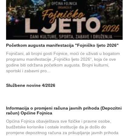
Početkom augusta manifestacija "Fojničko ljeto 2026"
Fojničani, ali brojni gosti Fojnice, moći će uživati u bogatom
programu manifestacije „Fojničko ljeto 2026“, koja će ove
godine biti održana početkom augusta. Brojni kulturni,
sportski i zabavni pro...
Službene novine 4/2026
Informacija o promjeni računa javnih prihoda (Depozitni
račun) Općine Fojnica
Općina Fojnica obavještava sve fizičke i pravne osobe,
budžetske korisnike i ostale institucije da je došlo do
promjene depozitnog računa za prikupljanje javnih prihoda