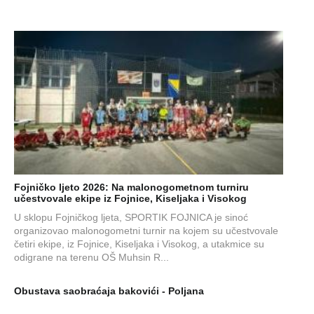
Fojničko ljeto 2026: Na malonogometnom turniru
učestvovale ekipe iz Fojnice, Kiseljaka i Visokog
U sklopu Fojničkog ljeta, SPORTIK FOJNICA je sinoć
organizovao malonogometni turnir na kojem su učestvovale
četiri ekipe, iz Fojnice, Kiseljaka i Visokog, a utakmice su
odigrane na terenu OŠ Muhsin R...
Obustava saobraćaja bakovići - Poljana