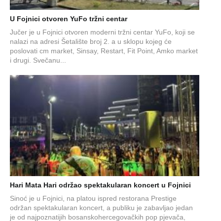
U Fojnici otvoren YuFo tržni centar
Jučer je u Fojnici otvoren moderni tržni centar YuFo, koji se
nalazi na adresi Šetalište broj 2. a u sklopu kojeg će
poslovati cm market, Sinsay, Restart, Fit Point, Amko market
i drugi. Svečanu...
Hari Mata Hari održao spektakularan koncert u Fojnici
Sinoć je u Fojnici, na platou ispred restorana Prestige
održan spektakularan koncert, a publiku je zabavljao jedan
je od najpoznatijih bosanskohercegovačkih pop pjevača,