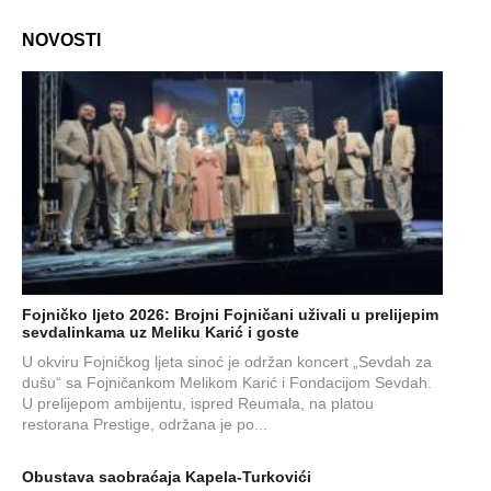
NOVOSTI
Fojničko ljeto 2026: Brojni Fojničani uživali u prelijepim
sevdalinkama uz Meliku Karić i goste
U okviru Fojničkog ljeta sinoć je održan koncert „Sevdah za
dušu“ sa Fojničankom Melikom Karić i Fondacijom Sevdah.
U prelijepom ambijentu, ispred Reumala, na platou
restorana Prestige, održana je po...
Obustava saobraćaja Kapela-Turkovići