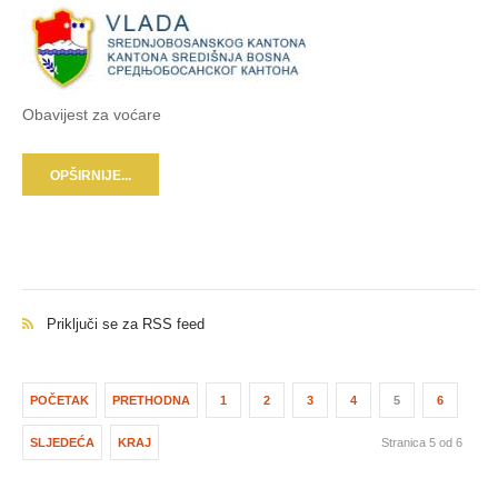
Obavijest za voćare
OPŠIRNIJE...
Priključi se za RSS feed
POČETAK
PRETHODNA
1
2
3
4
5
6
SLJEDEĆA
KRAJ
Stranica 5 od 6