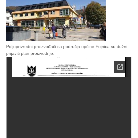
Poljoprivredni proizvođači sa područja općine Fojnica su dužni
prijaviti plan proizvodnje.