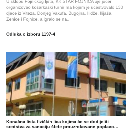
U sklopu Fojničkog ljeta, KK STAR FOJNICA uje jučer
organizovao košarkaški turnir ma kojem je učestvovalo 130
djece iz Viteza, Donjeg Vakufa, Bugojna, Ilidže, Ilijaša,
Zenice i Fojnice, a igralo se na...
Odluka o izboru 1197-4
Konačna lista fizičkih lica kojima će se dodijeliti
sredstva za sanaciju štete prouzrokovane poplavo…