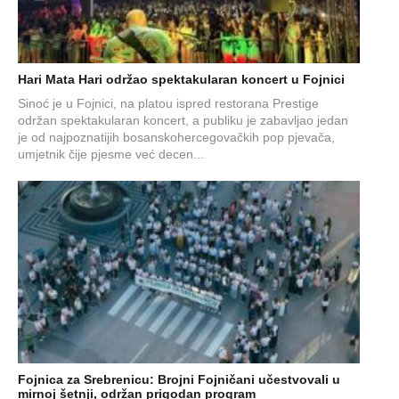
Hari Mata Hari održao spektakularan koncert u Fojnici
Sinoć je u Fojnici, na platou ispred restorana Prestige
održan spektakularan koncert, a publiku je zabavljao jedan
je od najpoznatijih bosanskohercegovačkih pop pjevača,
umjetnik čije pjesme već decen...
Fojnica za Srebrenicu: Brojni Fojničani učestvovali u
mirnoj šetnji, održan prigodan program