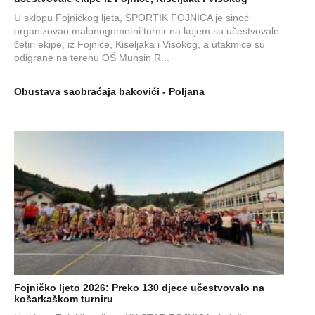
U sklopu Fojničkog ljeta, SPORTIK FOJNICA je sinoć
organizovao malonogometni turnir na kojem su učestvovale
četiri ekipe, iz Fojnice, Kiseljaka i Visokog, a utakmice su
odigrane na terenu OŠ Muhsin R...
Obustava saobraćaja bakovići - Poljana
Fojničko ljeto 2026: Preko 130 djece učestvovalo na
košarkaškom turniru