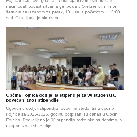
Fojničani će i ove godine na dostojanstven i simboličan
način odati počast žrtvama genocida u Srebrenici, mirnom
šetnjom zakazanom za petak, 10. jula, s početkom u 19:00
sati. Okupljanje je planirano...
Općina Fojnica dodijelila stipendije za 90 studenata,
povećan iznos stipendije
Ugovori o dodjeli stipendija redovnim studentima općine
Fojnica za 2025/2026. godinu potpisani su danas u Općini
Fojnica. Dodijelljeno je 90 stipendija redovnim studentima, a
ukupan iznos stipendije ...