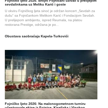
Fojničko ljeto 2026: Brojni Fojničani uživali u prelijepim
sevdalinkama uz Meliku Karić i goste
U okviru Fojničkog ljeta sinoć je održan koncert „Sevdah za
dušu“ sa Fojničankom Melikom Karić i Fondacijom Sevdah.
U prelijepom ambijentu, ispred Reumala, na platou
restorana Prestige, održana je po...
Obustava saobraćaja Kapela-Turkovići
Fojničko ljeto 2026: Na malonogometnom turniru
učestvovale ekipe iz Fojnice, Kiseljaka i Visokog