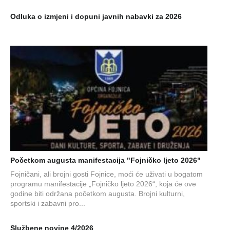
Odluka o izmjeni i dopuni javnih nabavki za 2026
Početkom augusta manifestacija "Fojničko ljeto 2026"
Fojničani, ali brojni gosti Fojnice, moći će uživati u bogatom
programu manifestacije „Fojničko ljeto 2026“, koja će ove
godine biti održana početkom augusta. Brojni kulturni,
sportski i zabavni pro...
Službene novine 4/2026