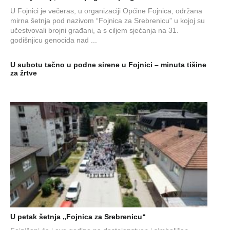
U Fojnici je večeras, u organizaciji Općine Fojnica, održana
mirna šetnja pod nazivom “Fojnica za Srebrenicu” u kojoj su
učestvovali brojni građani, a s ciljem sjećanja na 31.
godišnjicu genocida nad ...
U subotu tačno u podne sirene u Fojnici – minuta tišine
za žrtve
U petak šetnja „Fojnica za Srebrenicu“