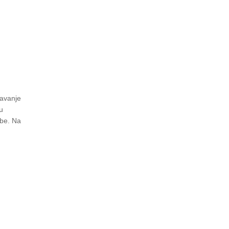
čavanje
u
obe. Na