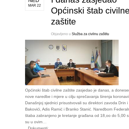
NED
MAR 22
Općinski štab civiln
zaštite
Objavljeno u
Služba za civilnu zaštitu
Općinski štab civilne zaštite zasjedao je danas, a dones
nove naredbe i mjere u cilju sprečavanja širenja koronavi
Današnjoj sjednici prisustvovali su direktori zavoda Drin i
Bakovići, Adis Ramić i Branko Stanić. Naredbom Federal
štaba zabranjeno je kretanje građana od 18,oo do 5,00 sa
su u ovim…
Dokumenti: