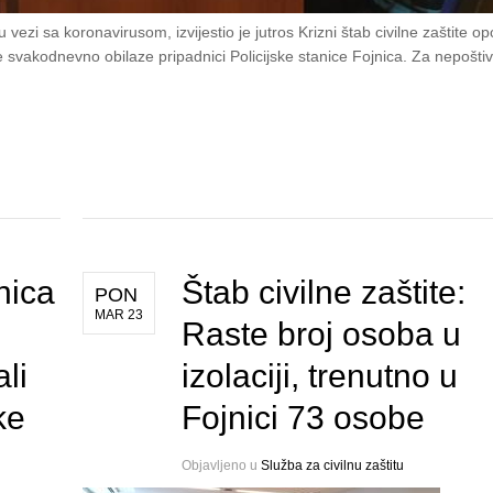
vezi sa koronavirusom, izvijestio je jutros Krizni štab civilne zaštite op
je svakodnevno obilaze pripadnici Policijske stanice Fojnica. Za nepošti
nica
Štab civilne zaštite:
PON
MAR 23
Raste broj osoba u
li
izolaciji, trenutno u
ke
Fojnici 73 osobe
Objavljeno u
Služba za civilnu zaštitu