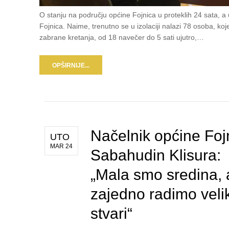
O stanju na području općine Fojnica u proteklih 24 sata, a u 
Fojnica. Naime, trenutno se u izolaciji nalazi 78 osoba, ko
zabrane kretanja, od 18 navečer do 5 sati ujutro,…
OPŠIRNIJE...
Načelnik općine Foj
UTO
MAR 24
Sabahudin Klisura:
„Mala smo sredina, a
zajedno radimo veli
stvari“