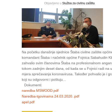
Objavljeno u
Služba za civilnu zaštitu
Na početku današnje sjednice Štaba civilne zaštite općin
komandant Štaba i načelnik općine Fojnica Sabahudin Kl
zahvalio svim članovima Štaba na profesionalnom ang
tokom zadnjim deset dana, od kada se u Fojnici radi na 
mjera sprečavanja koronavirusa. Također pohvalio je i g
koji su odgovorni i poštuju…
Dokumenti:
naredba MSWOOD.pdf
Naredba-tgovinama 24.03.2020..pdf
apel.pdf