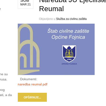
SUB
MAR 21
e
Reumal
Objavljeno u
Služba za civilnu zaštitu
ene su
Dokumenti:
rusa.
naredba reumal.pdf
nog
ti, a da
OPŠIRNIJE...