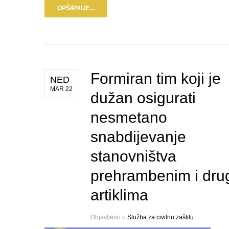
OPŠIRNIJE...
Formiran tim koji je
NED
MAR 22
dužan osigurati
nesmetano
snabdijevanje
stanovništva
prehrambenim i dru
artiklima
Objavljeno u
Služba za civilnu zaštitu