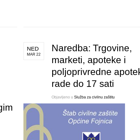
Naredba: Trgovine,
NED
MAR 22
marketi, apoteke i
poljoprivredne apote
rade do 17 sati
Objavljeno u
Služba za civilnu zaštitu
gim