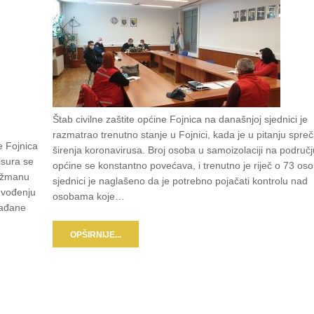
Štab civilne zaštite općine Fojnica na današnjoj sjednici je
razmatrao trenutno stanje u Fojnici, kada je u pitanju spre
e Fojnica
širenja koronavirusa. Broj osoba u samoizolaciji na područj
isura se
općine se konstantno povećava, i trenutno je riječ o 73 os
anžmanu
sjednici je naglašeno da je potrebno pojačati kontrolu nad
uvođenju
osobama koje…
rađane
OPŠIRNIJE...