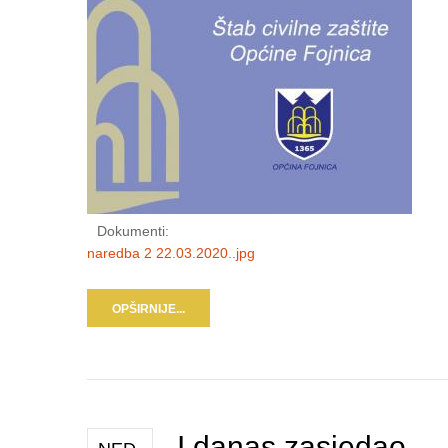
Dokumenti:
naredba 2 22.03.2020..jpg
OPŠIRNIJE...
I danas zasjedao