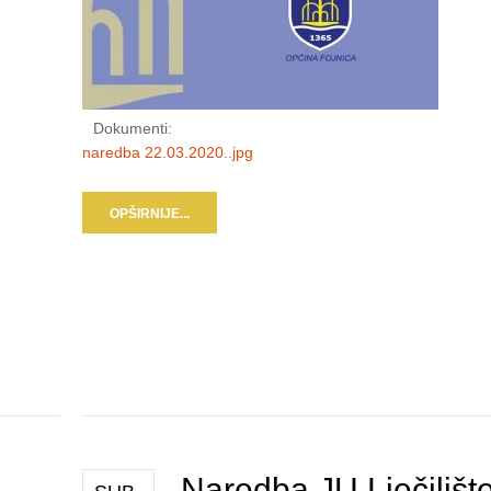
Dokumenti:
naredba 22.03.2020..jpg
OPŠIRNIJE...
Naredba JU Lječilišt