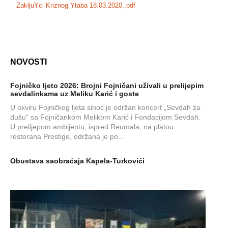
ZakljuYci Kriznog Ytaba 18.03.2020..pdf
NOVOSTI
Fojničko ljeto 2026: Brojni Fojničani uživali u prelijepim
sevdalinkama uz Meliku Karić i goste
U okviru Fojničkog ljeta sinoć je održan koncert „Sevdah za
dušu“ sa Fojničankom Melikom Karić i Fondacijom Sevdah.
U prelijepom ambijentu, ispred Reumala, na platou
restorana Prestige, održana je po...
Obustava saobraćaja Kapela-Turkovići