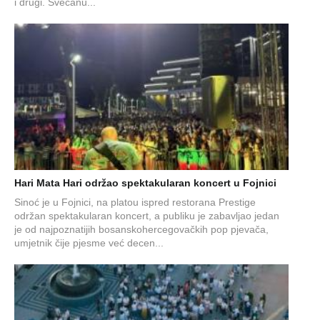
i drugi. Svečanu...
Hari Mata Hari održao spektakularan koncert u Fojnici
Sinoć je u Fojnici, na platou ispred restorana Prestige
održan spektakularan koncert, a publiku je zabavljao jedan
je od najpoznatijih bosanskohercegovačkih pop pjevača,
umjetnik čije pjesme već decen...