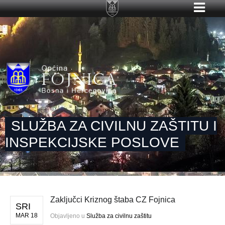
SLUŽBA ZA CIVILNU ZAŠTITU I
INSPEKCIJSKE POSLOVE
Zaključci Kriznog štaba CZ Fojnica
SRI
MAR 18
Objavljeno u
Služba za civilnu zaštitu