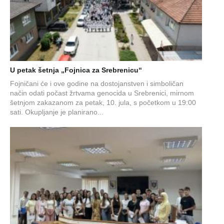
U petak šetnja „Fojnica za Srebrenicu“
Fojničani će i ove godine na dostojanstven i simboličan
način odati počast žrtvama genocida u Srebrenici, mirnom
šetnjom zakazanom za petak, 10. jula, s početkom u 19:00
sati. Okupljanje je planirano...