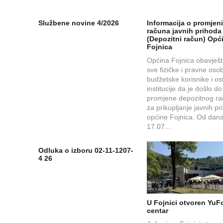
Službene novine 4/2026
Informacija o promjen
računa javnih prihoda
(Depozitni račun) Opć
Fojnica
Općina Fojnica obavješ
sve fizičke i pravne oso
budžetske korisnike i os
institucije da je došlo do
promjene depozitnog r
za prikupljanje javnih p
općine Fojnica. Od dana
17.07...
Odluka o izboru 02-11-1207-
4 26
U Fojnici otvoren YuFo
centar