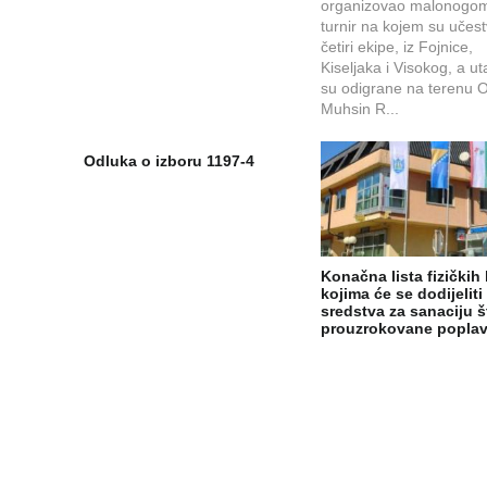
organizovao malonogom
turnir na kojem su učes
četiri ekipe, iz Fojnice,
Kiseljaka i Visokog, a u
su odigrane na terenu 
Muhsin R...
Odluka o izboru 1197-4
Konačna lista fizičkih 
kojima će se dodijeliti
sredstva za sanaciju š
prouzrokovane popl