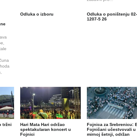
i
Odluka o izboru
Odluka o poništenju 02-
1207-5 26
ine
tava
be,
tale
ačuna
rihoda
,
 tržni
Hari Mata Hari održao
Fojnica za Srebrenicu: B
spektakularan koncert u
Fojničani učestvovali u
Fojnici
mirnoj šetnji, održan