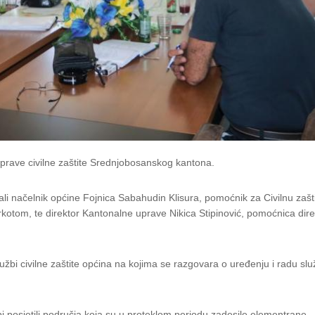
 uprave civilne zaštite Srednjobosanskog kantona.
li načelnik općine Fojnica Sabahudin Klisura, pomoćnik za Civilnu zašt
otom, te direktor Kantonalne uprave Nikica Stipinović, pomoćnica dire
bi civilne zaštite općina na kojima se razgovara o uređenju i radu slu
bi posjetili područja koja su u proteklom periodu zadesile elementrane