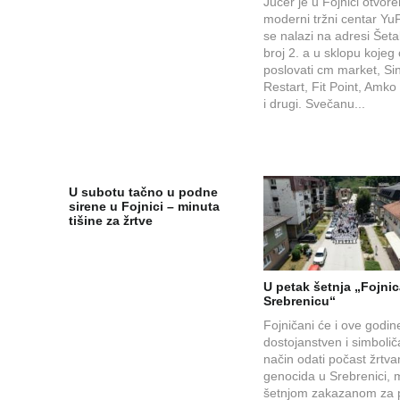
Jučer je u Fojnici otvor
moderni tržni centar YuF
se nalazi na adresi Šetal
broj 2. a u sklopu kojeg
poslovati cm market, Si
Restart, Fit Point, Amko
i drugi. Svečanu...
U subotu tačno u podne
sirene u Fojnici – minuta
tišine za žrtve
U petak šetnja „Fojnic
Srebrenicu“
Fojničani će i ove godin
dostojanstven i simboli
način odati počast žrtv
genocida u Srebrenici,
šetnjom zakazanom za 