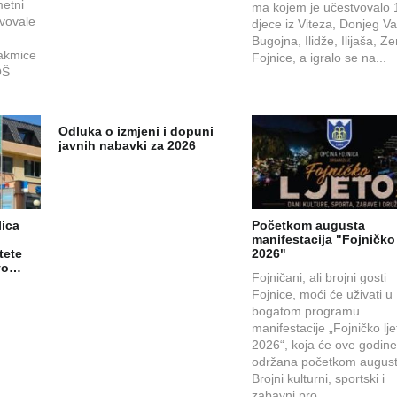
etni
ma kojem je učestvovalo 
tvovale
djece iz Viteza, Donjeg Va
Bugojna, Ilidže, Ilijaša, Ze
takmice
Fojnice, a igralo se na...
OŠ
Odluka o izmjeni i dopuni
javnih nabavki za 2026
lica
Početkom augusta
manifestacija "Fojničko 
tete
2026"
avo…
Fojničani, ali brojni gosti
Fojnice, moći će uživati u
bogatom programu
manifestacije „Fojničko lje
2026“, koja će ove godine 
održana početkom august
Brojni kulturni, sportski i
zabavni pro...