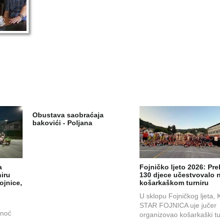
Obustava saobraćaja
bakovići - Poljana
a
Fojničko ljeto 2026: Pr
iru
130 djece učestvovalo 
ojnice,
košarkaškom turniru
U sklopu Fojničkog ljeta, 
,
STAR FOJNICA uje jučer
inoć
organizovao košarkaški tu