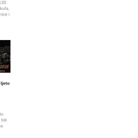
130
kufa,
nice i
ljeto
to
biti
a.