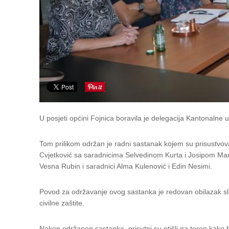
U posjeti općini Fojnica boravila je delegacija Kantonalne
Tom prilikom održan je radni sastanak kojem su prisustvova
Cvjetković sa saradnicima Selvedinom Kurta i Josipom Mark
Vesna Rubin i saradnici Alma Kulenović i Edin Nesimi.
Povod za održavanje ovog sastanka je redovan obilazak služ
civilne zaštite.
Nakon održanog sastanka, prisutni su otišli na teren kako 