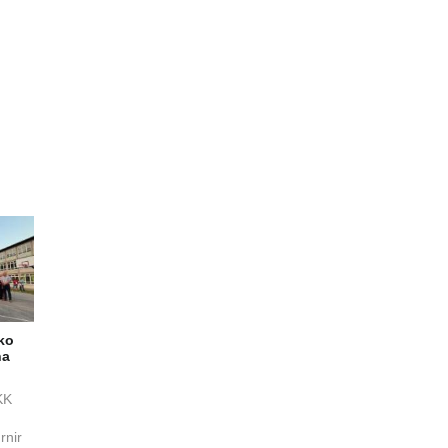
eko
na
KK
rnir