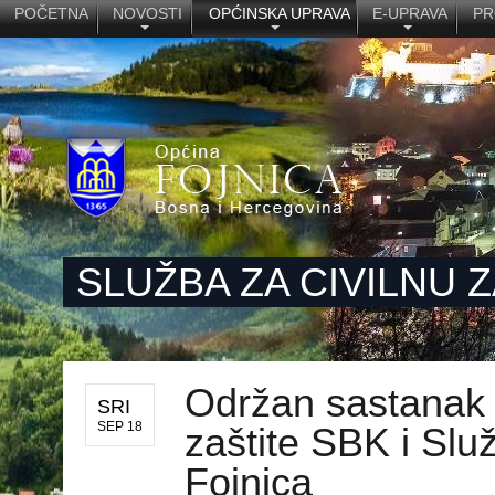
POČETNA
NOVOSTI
OPĆINSKA UPRAVA
E-UPRAVA
PR
SLUŽBA ZA CIVILNU 
Održan sastanak 
SRI
SEP 18
zaštite SBK i Slu
Fojnica