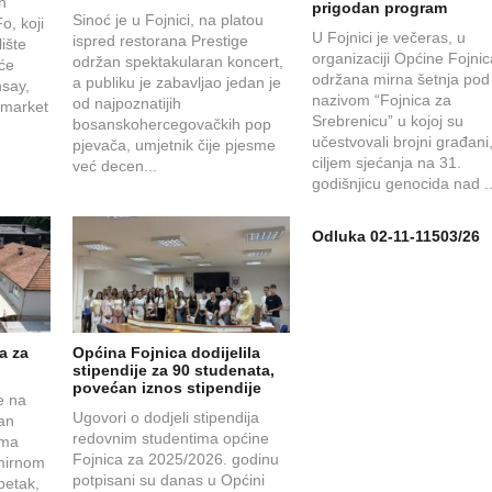
en
prigodan program
Sinoć je u Fojnici, na platou
o, koji
U Fojnici je večeras, u
ispred restorana Prestige
ište
organizaciji Općine Fojnic
održan spektakularan koncert,
 će
održana mirna šetnja pod
a publiku je zabavljao jedan je
nsay,
nazivom “Fojnica za
od najpoznatijih
 market
Srebrenicu” u kojoj su
bosanskohercegovačkih pop
učestvovali brojni građani,
pjevača, umjetnik čije pjesme
ciljem sjećanja na 31.
već decen...
godišnjicu genocida nad .
Odluka 02-11-11503/26
a za
Općina Fojnica dodijelila
stipendije za 90 studenata,
povećan iznos stipendije
e na
Ugovori o dodjeli stipendija
čan
redovnim studentima općine
ama
Fojnica za 2025/2026. godinu
 mirnom
potpisani su danas u Općini
petak,