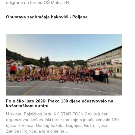
odigrane na terenu OŠ Muhsin R...
Obustava saobraćaja bakovići - Poljana
Fojničko ljeto 2026: Preko 130 djece učestvovalo na
košarkaškom turniru
U sklopu Fojničkog ljeta, KK STAR FOJNICA uje jučer
organizovao košarkaški turnir ma kojem je učestvovalo 130
djece iz Viteza, Donjeg Vakufa, Bugojna, Ilidže, Ilijaša,
Zenice i Fojnice, a igralo se na...