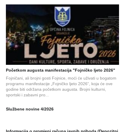
Početkom augusta manifestacija "Fojničko ljeto 2026"
Fojničani, ali brojni gosti Fojnice, moći će uživati u bogatom
programu manifestacije „Fojničko ljeto 2026“, koja će ove
godine biti održana početkom augusta. Brojni kulturni,
sportski i zabavni pro...
Službene novine 4/2026
Informacija o promjeni računa javnih prihoda (Depozitni