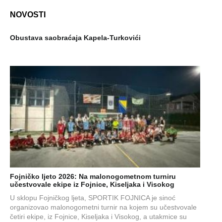
NOVOSTI
Obustava saobraćaja Kapela-Turkovići
Fojničko ljeto 2026: Na malonogometnom turniru
učestvovale ekipe iz Fojnice, Kiseljaka i Visokog
U sklopu Fojničkog ljeta, SPORTIK FOJNICA je sinoć
organizovao malonogometni turnir na kojem su učestvovale
četiri ekipe, iz Fojnice, Kiseljaka i Visokog, a utakmice su