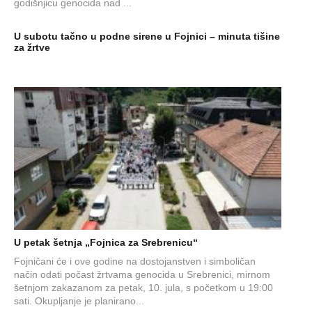
godišnjicu genocida nad ...
U subotu tačno u podne sirene u Fojnici – minuta tišine
za žrtve
U petak šetnja „Fojnica za Srebrenicu“
Fojničani će i ove godine na dostojanstven i simboličan
način odati počast žrtvama genocida u Srebrenici, mirnom
šetnjom zakazanom za petak, 10. jula, s početkom u 19:00
sati. Okupljanje je planirano...