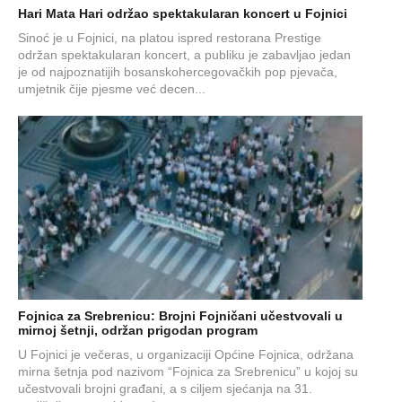
Hari Mata Hari održao spektakularan koncert u Fojnici
Sinoć je u Fojnici, na platou ispred restorana Prestige
održan spektakularan koncert, a publiku je zabavljao jedan
je od najpoznatijih bosanskohercegovačkih pop pjevača,
umjetnik čije pjesme već decen...
Fojnica za Srebrenicu: Brojni Fojničani učestvovali u
mirnoj šetnji, održan prigodan program
U Fojnici je večeras, u organizaciji Općine Fojnica, održana
mirna šetnja pod nazivom “Fojnica za Srebrenicu” u kojoj su
učestvovali brojni građani, a s ciljem sjećanja na 31.