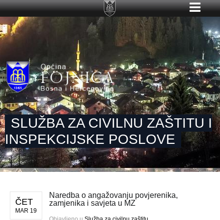
SLUŽBA ZA CIVILNU ZAŠTITU I
INSPEKCIJSKE POSLOVE
Naredba o angažovanju povjerenika,
ČET
zamjenika i savjeta u MZ
MAR 19
Objavljeno u
Služba za civilnu zaštitu