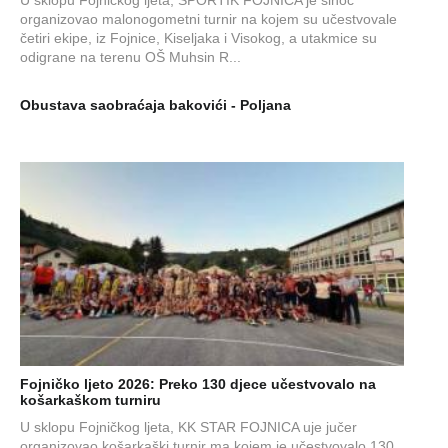
organizovao malonogometni turnir na kojem su učestvovale
četiri ekipe, iz Fojnice, Kiseljaka i Visokog, a utakmice su
odigrane na terenu OŠ Muhsin R...
Obustava saobraćaja bakovići - Poljana
Fojničko ljeto 2026: Preko 130 djece učestvovalo na
košarkaškom turniru
U sklopu Fojničkog ljeta, KK STAR FOJNICA uje jučer
organizovao košarkaški turnir ma kojem je učestvovalo 130