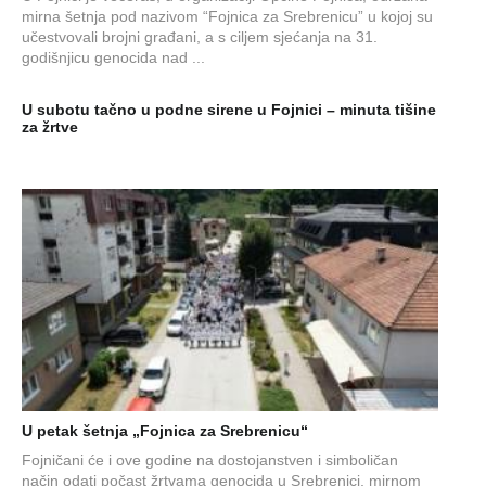
mirna šetnja pod nazivom “Fojnica za Srebrenicu” u kojoj su
učestvovali brojni građani, a s ciljem sjećanja na 31.
godišnjicu genocida nad ...
U subotu tačno u podne sirene u Fojnici – minuta tišine
za žrtve
U petak šetnja „Fojnica za Srebrenicu“
Fojničani će i ove godine na dostojanstven i simboličan
način odati počast žrtvama genocida u Srebrenici, mirnom