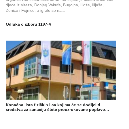
djece iz Viteza, Donjeg Vakufa, Bugojna, Ilidže, Ilijaša,
Zenice i Fojnice, a igralo se na...
Odluka o izboru 1197-4
Konačna lista fizičkih lica kojima će se dodijeliti
sredstva za sanaciju štete prouzrokovane poplavo…