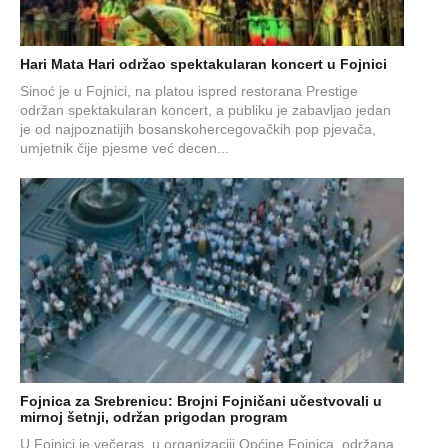
Hari Mata Hari održao spektakularan koncert u Fojnici
Sinoć je u Fojnici, na platou ispred restorana Prestige
održan spektakularan koncert, a publiku je zabavljao jedan
je od najpoznatijih bosanskohercegovačkih pop pjevača,
umjetnik čije pjesme već decen...
Fojnica za Srebrenicu: Brojni Fojničani učestvovali u
mirnoj šetnji, održan prigodan program
U Fojnici je večeras, u organizaciji Općine Fojnica, održana