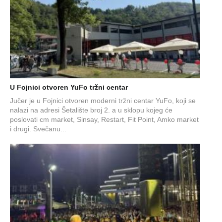
U Fojnici otvoren YuFo tržni centar
Jučer je u Fojnici otvoren moderni tržni centar YuFo, koji se
nalazi na adresi Šetalište broj 2. a u sklopu kojeg će
poslovati cm market, Sinsay, Restart, Fit Point, Amko market
i drugi. Svečanu...