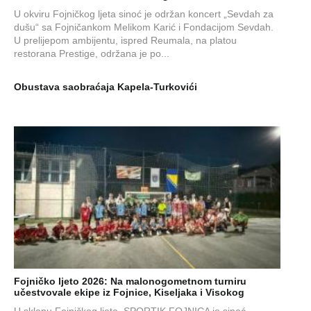
U okviru Fojničkog ljeta sinoć je održan koncert „Sevdah za
dušu“ sa Fojničankom Melikom Karić i Fondacijom Sevdah.
U prelijepom ambijentu, ispred Reumala, na platou
restorana Prestige, održana je po...
Obustava saobraćaja Kapela-Turkovići
Fojničko ljeto 2026: Na malonogometnom turniru
učestvovale ekipe iz Fojnice, Kiseljaka i Visokog
U sklopu Fojničkog ljeta, SPORTIK FOJNICA je sinoć