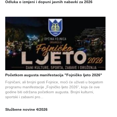
Odluka o izmjeni i dopuni javnih nabavki za 2026
Početkom augusta manifestacija "Fojničko ljeto 2026"
Fojničani, ali brojni gosti Fojnice, moći će uživati u bogatom
programu manifestacije „Fojničko ljeto 2026“, koja će ove
godine biti održana početkom augusta. Brojni kulturni,
sportski i zabavni pro...
Službene novine 4/2026