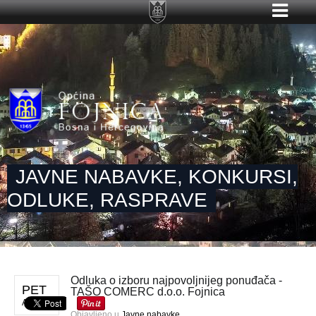
JAVNE NABAVKE, KONKURSI,
ODLUKE, RASPRAVE
Odluka o izboru najpovoljnijeg ponuđača -
PET
TAŠO COMERC d.o.o. Fojnica
APR 12
Objavljeno u
Javne nabavke