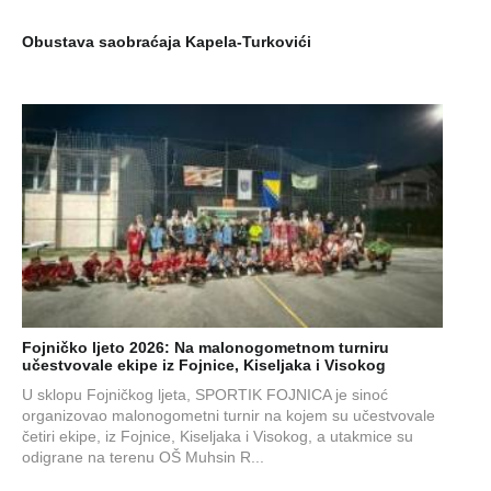
Obustava saobraćaja Kapela-Turkovići
Fojničko ljeto 2026: Na malonogometnom turniru
učestvovale ekipe iz Fojnice, Kiseljaka i Visokog
U sklopu Fojničkog ljeta, SPORTIK FOJNICA je sinoć
organizovao malonogometni turnir na kojem su učestvovale
četiri ekipe, iz Fojnice, Kiseljaka i Visokog, a utakmice su
odigrane na terenu OŠ Muhsin R...