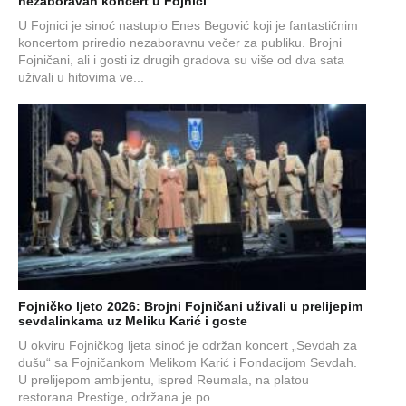
nezaboravan koncert u Fojnici
U Fojnici je sinoć nastupio Enes Begović koji je fantastičnim
koncertom priredio nezaboravnu večer za publiku. Brojni
Fojničani, ali i gosti iz drugih gradova su više od dva sata
uživali u hitovima ve...
Fojničko ljeto 2026: Brojni Fojničani uživali u prelijepim
sevdalinkama uz Meliku Karić i goste
U okviru Fojničkog ljeta sinoć je održan koncert „Sevdah za
dušu“ sa Fojničankom Melikom Karić i Fondacijom Sevdah.
U prelijepom ambijentu, ispred Reumala, na platou
restorana Prestige, održana je po...