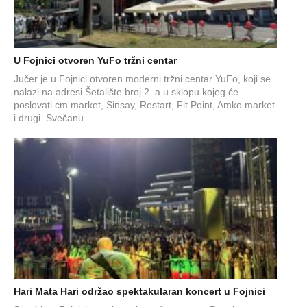
U Fojnici otvoren YuFo tržni centar
Jučer je u Fojnici otvoren moderni tržni centar YuFo, koji se
nalazi na adresi Šetalište broj 2. a u sklopu kojeg će
poslovati cm market, Sinsay, Restart, Fit Point, Amko market
i drugi. Svečanu...
Hari Mata Hari održao spektakularan koncert u Fojnici