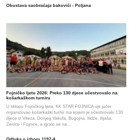
Obustava saobraćaja bakovići - Poljana
Fojničko ljeto 2026: Preko 130 djece učestvovalo na
košarkaškom turniru
U sklopu Fojničkog ljeta, KK STAR FOJNICA uje jučer
organizovao košarkaški turnir ma kojem je učestvovalo 130
djece iz Viteza, Donjeg Vakufa, Bugojna, Ilidže, Ilijaša,
Zenice i Fojnice, a igralo se na...
Odluka o izboru 1197-4