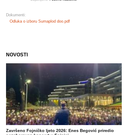
Dokumenti:
Odluka o izboru Sumaplod doo.pdf
NOVOSTI
Završeno Fojničko ljeto 2026: Enes Begović priredio