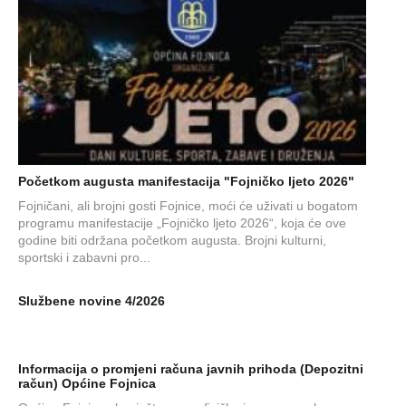
Početkom augusta manifestacija "Fojničko ljeto 2026"
Fojničani, ali brojni gosti Fojnice, moći će uživati u bogatom
programu manifestacije „Fojničko ljeto 2026“, koja će ove
godine biti održana početkom augusta. Brojni kulturni,
sportski i zabavni pro...
Službene novine 4/2026
Informacija o promjeni računa javnih prihoda (Depozitni
račun) Općine Fojnica