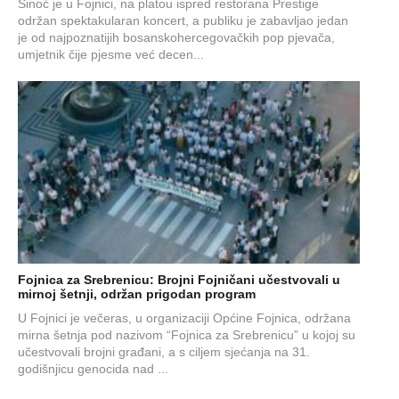
Sinoć je u Fojnici, na platou ispred restorana Prestige
održan spektakularan koncert, a publiku je zabavljao jedan
je od najpoznatijih bosanskohercegovačkih pop pjevača,
umjetnik čije pjesme već decen...
Fojnica za Srebrenicu: Brojni Fojničani učestvovali u
mirnoj šetnji, održan prigodan program
U Fojnici je večeras, u organizaciji Općine Fojnica, održana
mirna šetnja pod nazivom “Fojnica za Srebrenicu” u kojoj su
učestvovali brojni građani, a s ciljem sjećanja na 31.
godišnjicu genocida nad ...