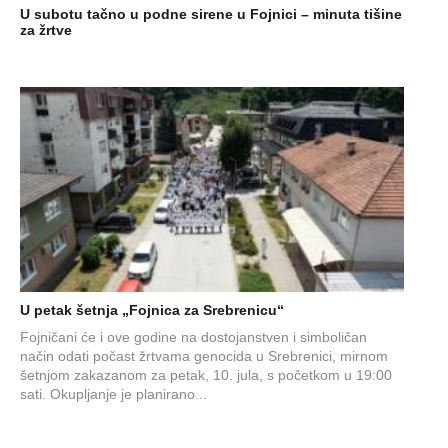
U subotu tačno u podne sirene u Fojnici – minuta tišine
za žrtve
U petak šetnja „Fojnica za Srebrenicu“
Fojničani će i ove godine na dostojanstven i simboličan
način odati počast žrtvama genocida u Srebrenici, mirnom
šetnjom zakazanom za petak, 10. jula, s početkom u 19:00
sati. Okupljanje je planirano...