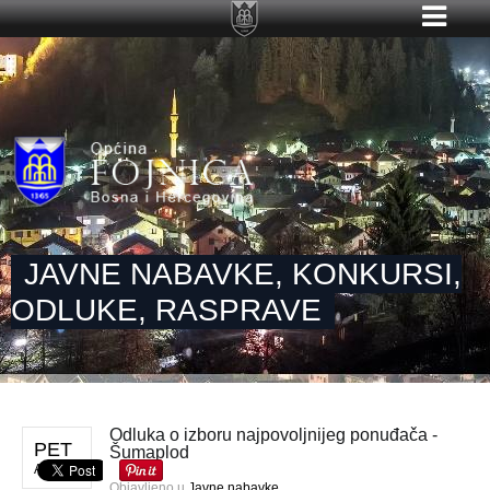
JAVNE NABAVKE, KONKURSI,
ODLUKE, RASPRAVE
Odluka o izboru najpovoljnijeg ponuđača -
PET
Šumaplod
APR 19
Objavljeno u
Javne nabavke