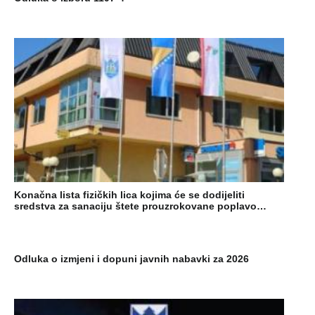
Konačna lista fizičkih lica kojima će se dodijeliti
sredstva za sanaciju štete prouzrokovane poplavo…
Odluka o izmjeni i dopuni javnih nabavki za 2026