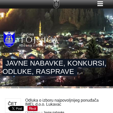
JAVNE NABAVKE, KONKURSI,
ODLUKE, RASPRAVE
Odluka o izboru najpovoljnijeg ponuđača
ČET
IMEL d.o.o. Lukavac
MAJ 30
Objavljeno u
Javne nabavke