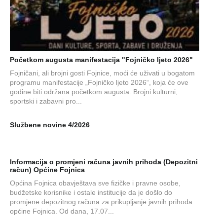
Početkom augusta manifestacija "Fojničko ljeto 2026"
Fojničani, ali brojni gosti Fojnice, moći će uživati u bogatom
programu manifestacije „Fojničko ljeto 2026“, koja će ove
godine biti održana početkom augusta. Brojni kulturni,
sportski i zabavni pro...
Službene novine 4/2026
Informacija o promjeni računa javnih prihoda (Depozitni
račun) Općine Fojnica
Općina Fojnica obavještava sve fizičke i pravne osobe,
budžetske korisnike i ostale institucije da je došlo do
promjene depozitnog računa za prikupljanje javnih prihoda
općine Fojnica. Od dana, 17.07...