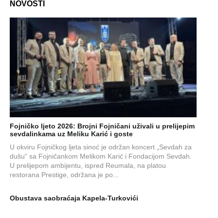
NOVOSTI
Fojničko ljeto 2026: Brojni Fojničani uživali u prelijepim
sevdalinkama uz Meliku Karić i goste
U okviru Fojničkog ljeta sinoć je održan koncert „Sevdah za
dušu“ sa Fojničankom Melikom Karić i Fondacijom Sevdah.
U prelijepom ambijentu, ispred Reumala, na platou
restorana Prestige, održana je po...
Obustava saobraćaja Kapela-Turkovići