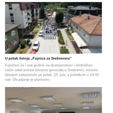
U petak šetnja „Fojnica za Srebrenicu“
Fojničani će i ove godine na dostojanstven i simboličan
način odati počast žrtvama genocida u Srebrenici, mirnom
šetnjom zakazanom za petak, 10. jula, s početkom u 19:00
sati. Okupljanje je planirano...