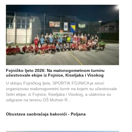
Fojničko ljeto 2026: Na malonogometnom turniru
učestvovale ekipe iz Fojnice, Kiseljaka i Visokog
U sklopu Fojničkog ljeta, SPORTIK FOJNICA je sinoć
organizovao malonogometni turnir na kojem su učestvovale
četiri ekipe, iz Fojnice, Kiseljaka i Visokog, a utakmice su
odigrane na terenu OŠ Muhsin R...
Obustava saobraćaja bakovići - Poljana