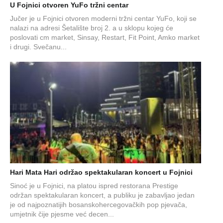
U Fojnici otvoren YuFo tržni centar
Jučer je u Fojnici otvoren moderni tržni centar YuFo, koji se
nalazi na adresi Šetalište broj 2. a u sklopu kojeg će
poslovati cm market, Sinsay, Restart, Fit Point, Amko market
i drugi. Svečanu...
Hari Mata Hari održao spektakularan koncert u Fojnici
Sinoć je u Fojnici, na platou ispred restorana Prestige
održan spektakularan koncert, a publiku je zabavljao jedan
je od najpoznatijih bosanskohercegovačkih pop pjevača,
umjetnik čije pjesme već decen...