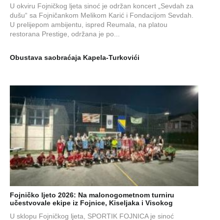
U okviru Fojničkog ljeta sinoć je održan koncert „Sevdah za
dušu“ sa Fojničankom Melikom Karić i Fondacijom Sevdah.
U prelijepom ambijentu, ispred Reumala, na platou
restorana Prestige, održana je po...
Obustava saobraćaja Kapela-Turkovići
Fojničko ljeto 2026: Na malonogometnom turniru
učestvovale ekipe iz Fojnice, Kiseljaka i Visokog
U sklopu Fojničkog ljeta, SPORTIK FOJNICA je sinoć