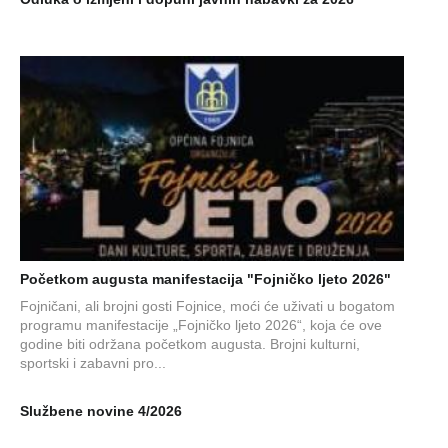
Početkom augusta manifestacija "Fojničko ljeto 2026"
Fojničani, ali brojni gosti Fojnice, moći će uživati u bogatom
programu manifestacije „Fojničko ljeto 2026“, koja će ove
godine biti održana početkom augusta. Brojni kulturni,
sportski i zabavni pro...
Službene novine 4/2026