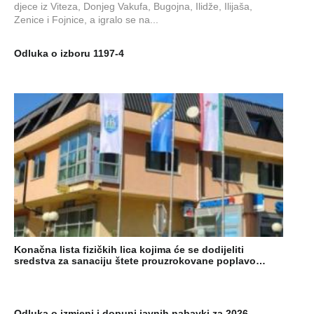
djece iz Viteza, Donjeg Vakufa, Bugojna, Ilidže, Ilijaša,
Zenice i Fojnice, a igralo se na...
Odluka o izboru 1197-4
Konačna lista fizičkih lica kojima će se dodijeliti
sredstva za sanaciju štete prouzrokovane poplavo…
Odluka o izmjeni i dopuni javnih nabavki za 2026