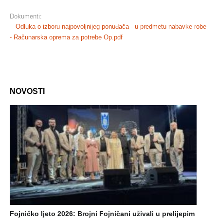
Dokumenti:
Odluka o izboru najpovoljnijeg ponuđača - u predmetu nabavke robe
- Računarska oprema za potrebe Op.pdf
NOVOSTI
Fojničko ljeto 2026: Brojni Fojničani uživali u prelijepim