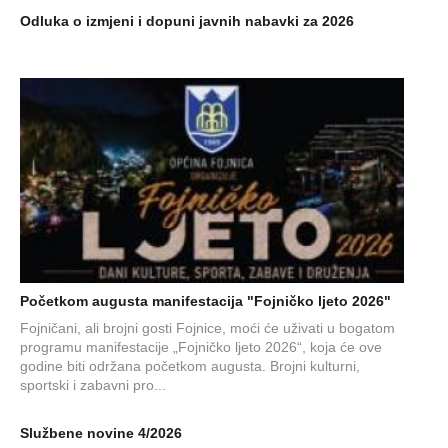
Odluka o izmjeni i dopuni javnih nabavki za 2026
Početkom augusta manifestacija "Fojničko ljeto 2026"
Fojničani, ali brojni gosti Fojnice, moći će uživati u bogatom
programu manifestacije „Fojničko ljeto 2026“, koja će ove
godine biti održana početkom augusta. Brojni kulturni,
sportski i zabavni pro...
Službene novine 4/2026