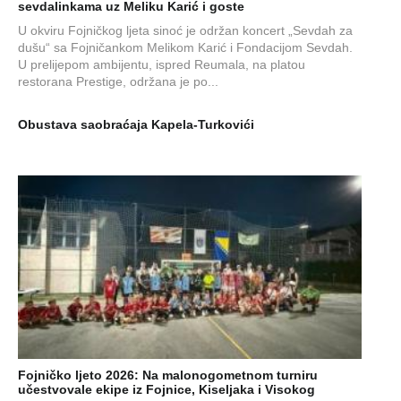
sevdalinkama uz Meliku Karić i goste
U okviru Fojničkog ljeta sinoć je održan koncert „Sevdah za
dušu“ sa Fojničankom Melikom Karić i Fondacijom Sevdah.
U prelijepom ambijentu, ispred Reumala, na platou
restorana Prestige, održana je po...
Obustava saobraćaja Kapela-Turkovići
Fojničko ljeto 2026: Na malonogometnom turniru
učestvovale ekipe iz Fojnice, Kiseljaka i Visokog