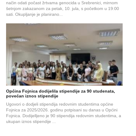
način odati počast žrtvama genocida u Srebrenici, mirnom
šetnjom zakazanom za petak, 10. jula, s početkom u 19:00
sati. Okupljanje je planirano...
Općina Fojnica dodijelila stipendije za 90 studenata,
povećan iznos stipendije
Ugovori o dodjeli stipendija redovnim studentima općine
Fojnica za 2025/2026. godinu potpisani su danas u Općini
Fojnica. Dodijelljeno je 90 stipendija redovnim studentima, a
ukupan iznos stipendije ...