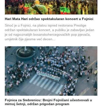
Hari Mata Hari održao spektakularan koncert u Fojnici
Sinoć je u Fojnici, na platou ispred restorana Prestige
održan spektakularan koncert, a publiku je zabavljao jedan
je od najpoznatijih bosanskohercegovačkih pop pjevača,
umjetnik čije pjesme već decen...
Fojnica za Srebrenicu: Brojni Fojničani učestvovali u
mirnoj šetnji, održan prigodan program