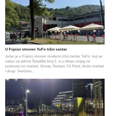
U Fojnici otvoren YuFo tržni centar
Jučer je u Fojnici otvoren moderni tržni centar YuFo, koji se
nalazi na adresi Šetalište broj 2. a u sklopu kojeg će
poslovati cm market, Sinsay, Restart, Fit Point, Amko market
i drugi. Svečanu...