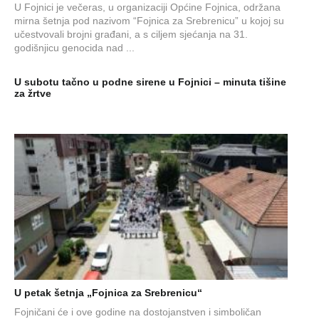
U Fojnici je večeras, u organizaciji Općine Fojnica, održana
mirna šetnja pod nazivom “Fojnica za Srebrenicu” u kojoj su
učestvovali brojni građani, a s ciljem sjećanja na 31.
godišnjicu genocida nad ...
U subotu tačno u podne sirene u Fojnici – minuta tišine
za žrtve
U petak šetnja „Fojnica za Srebrenicu“
Fojničani će i ove godine na dostojanstven i simboličan