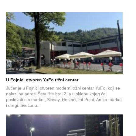
U Fojnici otvoren YuFo tržni centar
Jučer je u Fojnici otvoren moderni tržni centar YuFo, koji se
nalazi na adresi Šetalište broj 2. a u sklopu kojeg će
poslovati cm market, Sinsay, Restart, Fit Point, Amko market
i drugi. Svečanu...