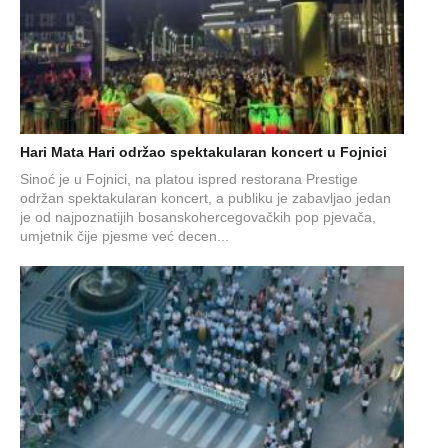
Hari Mata Hari održao spektakularan koncert u Fojnici
Sinoć je u Fojnici, na platou ispred restorana Prestige
održan spektakularan koncert, a publiku je zabavljao jedan
je od najpoznatijih bosanskohercegovačkih pop pjevača,
umjetnik čije pjesme već decen...