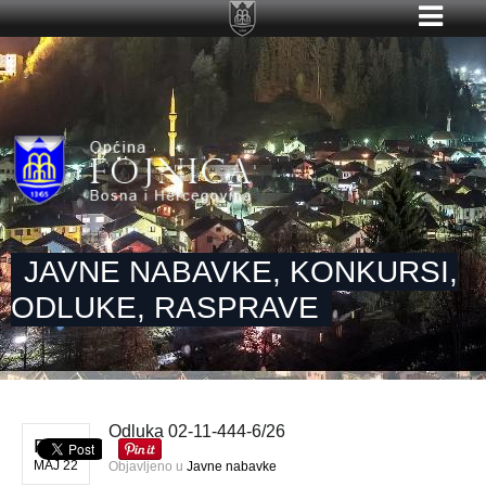
JAVNE NABAVKE, KONKURSI,
ODLUKE, RASPRAVE
Odluka 02-11-444-6/26
PET
MAJ 22
Objavljeno u
Javne nabavke