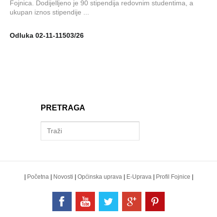
Fojnica. Dodijelljeno je 90 stipendija redovnim studentima, a
ukupan iznos stipendije ...
Odluka 02-11-11503/26
PRETRAGA
|
Početna
|
Novosti
|
Općinska uprava
|
E-Uprava
|
Profil Fojnice
|