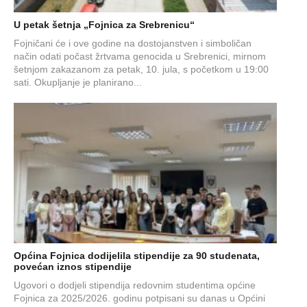
U petak šetnja „Fojnica za Srebrenicu“
Fojničani će i ove godine na dostojanstven i simboličan
način odati počast žrtvama genocida u Srebrenici, mirnom
šetnjom zakazanom za petak, 10. jula, s početkom u 19:00
sati. Okupljanje je planirano...
Općina Fojnica dodijelila stipendije za 90 studenata,
povećan iznos stipendije
Ugovori o dodjeli stipendija redovnim studentima općine
Fojnica za 2025/2026. godinu potpisani su danas u Općini