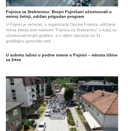
Fojnica za Srebrenicu: Brojni Fojničani učestvovali u
mirnoj šetnji, održan prigodan program
U Fojnici je večeras, u organizaciji Općine Fojnica, održana
mirna šetnja pod nazivom “Fojnica za Srebrenicu” u kojoj su
učestvovali brojni građani, a s ciljem sjećanja na 31.
godišnjicu genocida nad ...
U subotu tačno u podne sirene u Fojnici – minuta tišine
za žrtve