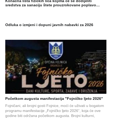
Konačna lista fizičkih lica kojima će se dodijeliti
sredstva za sanaciju štete prouzrokovane poplavo…
Odluka o izmjeni i dopuni javnih nabavki za 2026
Početkom augusta manifestacija "Fojničko ljeto 2026"
Fojničani, ali brojni gosti Fojnice, moći će uživati u bogatom
programu manifestacije „Fojničko ljeto 2026“, koja će ove
godine biti održana početkom augusta. Brojni kulturni,