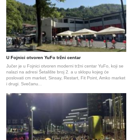
U Fojnici otvoren YuFo tržni centar
Jučer je u Fojnici otvoren moderni tržni centar YuFo, koji se
nalazi na adresi Šetalište broj 2. a u sklopu kojeg će
poslovati cm market, Sinsay, Restart, Fit Point, Amko market
i drugi. Svečanu...