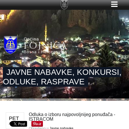
JAVNE NABAVKE, KONKURSI,
ODLUKE, RASPRAVE
Odluka o izboru najpovoljnijeg ponuđača -
PET
ISTRACOM
APR 19
Objavljeno u
Javne nabavke