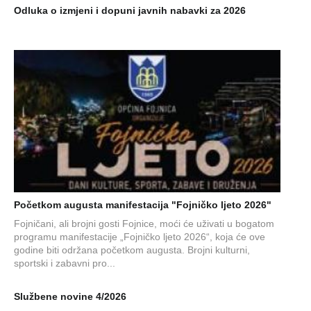
Odluka o izmjeni i dopuni javnih nabavki za 2026
Početkom augusta manifestacija "Fojničko ljeto 2026"
Fojničani, ali brojni gosti Fojnice, moći će uživati u bogatom
programu manifestacije „Fojničko ljeto 2026“, koja će ove
godine biti održana početkom augusta. Brojni kulturni,
sportski i zabavni pro...
Službene novine 4/2026