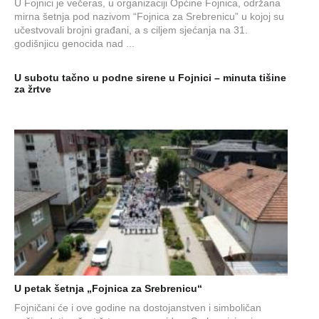
U Fojnici je večeras, u organizaciji Općine Fojnica, održana
mirna šetnja pod nazivom “Fojnica za Srebrenicu” u kojoj su
učestvovali brojni građani, a s ciljem sjećanja na 31.
godišnjicu genocida nad ...
U subotu tačno u podne sirene u Fojnici – minuta tišine
za žrtve
U petak šetnja „Fojnica za Srebrenicu“
Fojničani će i ove godine na dostojanstven i simboličan