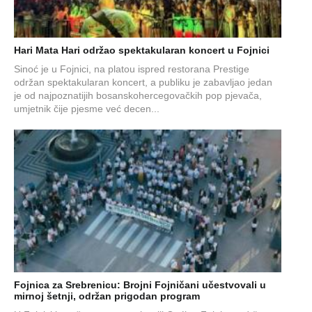
Hari Mata Hari održao spektakularan koncert u Fojnici
Sinoć je u Fojnici, na platou ispred restorana Prestige
održan spektakularan koncert, a publiku je zabavljao jedan
je od najpoznatijih bosanskohercegovačkih pop pjevača,
umjetnik čije pjesme već decen...
Fojnica za Srebrenicu: Brojni Fojničani učestvovali u
mirnoj šetnji, održan prigodan program