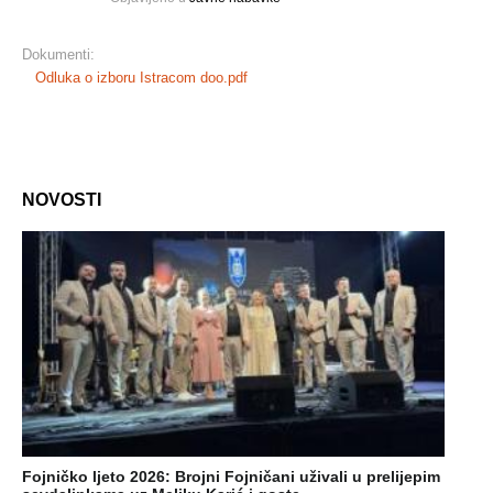
Dokumenti:
Odluka o izboru Istracom doo.pdf
NOVOSTI
Fojničko ljeto 2026: Brojni Fojničani uživali u prelijepim