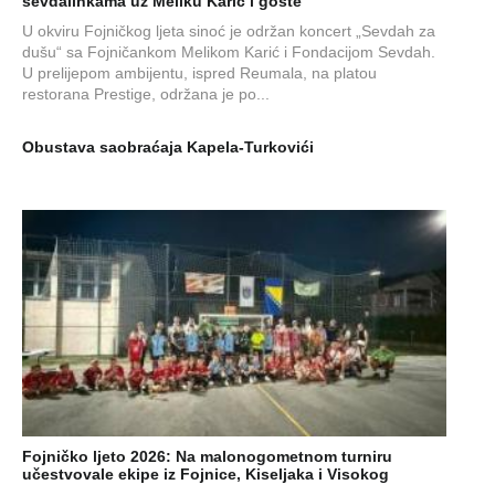
sevdalinkama uz Meliku Karić i goste
U okviru Fojničkog ljeta sinoć je održan koncert „Sevdah za
dušu“ sa Fojničankom Melikom Karić i Fondacijom Sevdah.
U prelijepom ambijentu, ispred Reumala, na platou
restorana Prestige, održana je po...
Obustava saobraćaja Kapela-Turkovići
Fojničko ljeto 2026: Na malonogometnom turniru
učestvovale ekipe iz Fojnice, Kiseljaka i Visokog