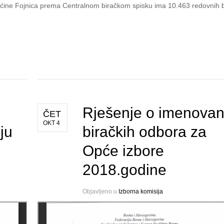
pćine Fojnica prema Centralnom biračkom spisku ima 10.463 redovnih b
Rješenje o imenovan
ČET
OKT 4
ju
biračkih odbora za
Opće izbore
2018.godine
Objavljeno u
Izborna komisija