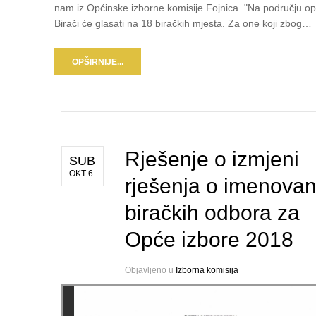
nam iz Općinske izborne komisije Fojnica. "Na području o
Birači će glasati na 18 biračkih mjesta. Za one koji zbog…
OPŠIRNIJE...
Rješenje o izmjeni
SUB
OKT 6
rješenja o imenovan
biračkih odbora za
Opće izbore 2018
Objavljeno u
Izborna komisija