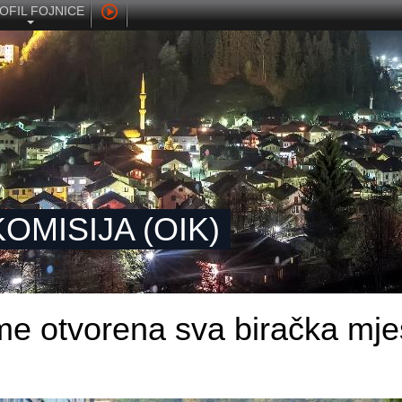
OFIL FOJNICE
OMISIJA (OIK)
eme otvorena sva biračka mje