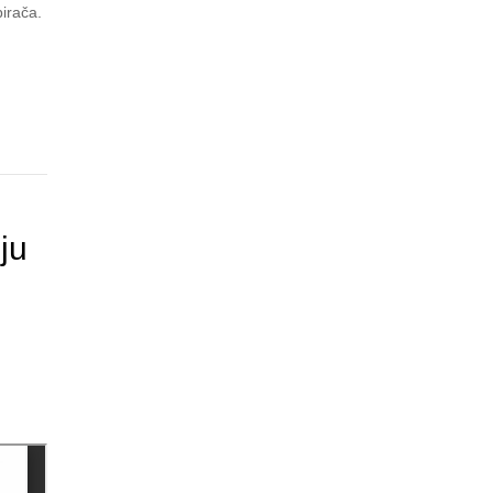
irača.
ju