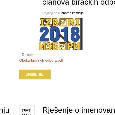
članova biračkih odb
Objavljeno u
Izborna komisija
Dokumenti:
Obuka biraYkih odbora.pdf
OPŠIRNIJE...
nju
Rješenje o imenovan
PET