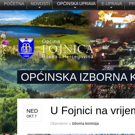
POČETNA
NOVOSTI
OPĆINSKA UPRAVA
E-UPRAVA
PR
OPĆINSKA IZBORNA K
U Fojnici na vrij
NED
OKT 7
Objavljeno u
Izborna komisija