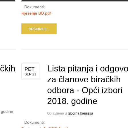
Dokumenti:
Rjesenje BO.pdf
OPŠIRNIJE...
ačkih
Lista pitanja i odgov
PET
SEP 21
za članove biračkih
odbora - Opći izbori
2018. godine
. godine
Objavljeno u
Izborna komisija
Dokumenti: