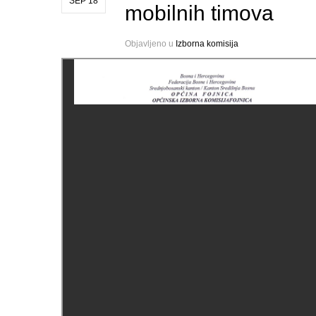
SEP 18
mobilnih timova
Objavljeno u
Izborna komisija