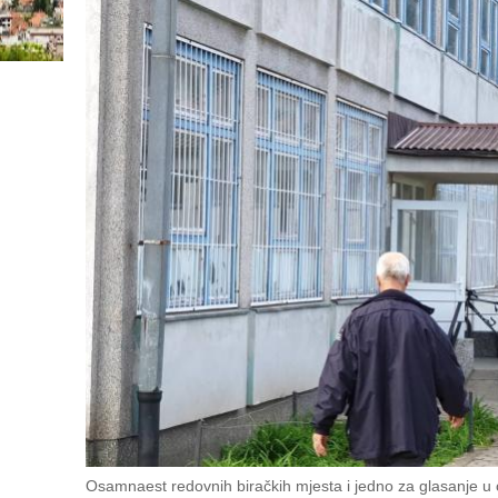
Osamnaest redovnih biračkih mjesta i jedno za glasanje u o