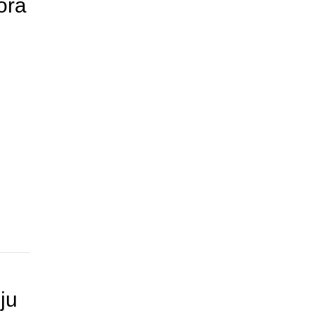
ora
ju