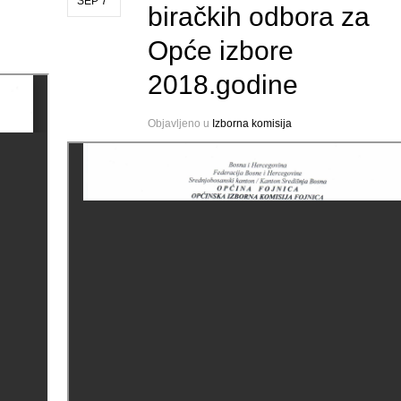
SEP 7
biračkih odbora za
Opće izbore
2018.godine
Objavljeno u
Izborna komisija