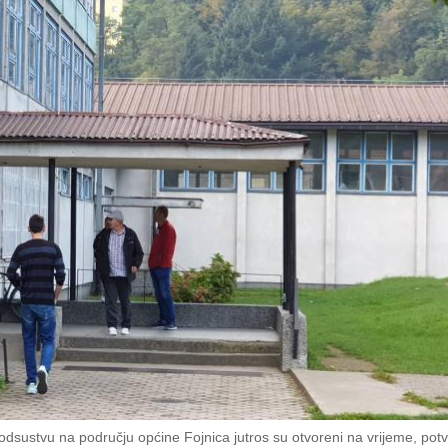
dsustvu na području općine Fojnica jutros su otvoreni na vrijeme, potvr