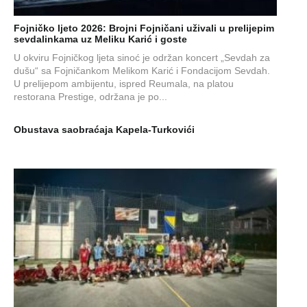
Fojničko ljeto 2026: Brojni Fojničani uživali u prelijepim
sevdalinkama uz Meliku Karić i goste
U okviru Fojničkog ljeta sinoć je održan koncert „Sevdah za
dušu“ sa Fojničankom Melikom Karić i Fondacijom Sevdah.
U prelijepom ambijentu, ispred Reumala, na platou
restorana Prestige, održana je po...
Obustava saobraćaja Kapela-Turkovići