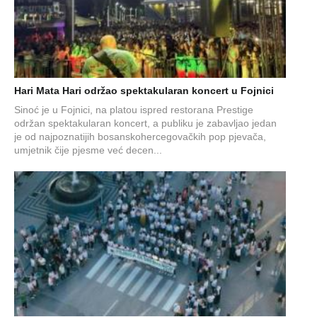
Hari Mata Hari održao spektakularan koncert u Fojnici
Sinoć je u Fojnici, na platou ispred restorana Prestige
održan spektakularan koncert, a publiku je zabavljao jedan
je od najpoznatijih bosanskohercegovačkih pop pjevača,
umjetnik čije pjesme već decen...