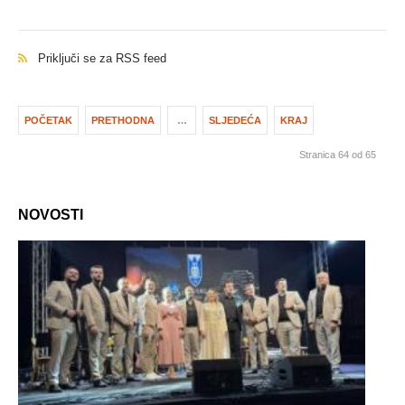
Priključi se za RSS feed
POČETAK
PRETHODNA
…
SLJEDEĆA
KRAJ
Stranica 64 od 65
NOVOSTI