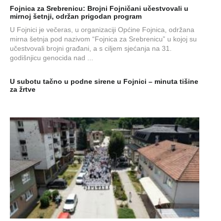
Fojnica za Srebrenicu: Brojni Fojničani učestvovali u
mirnoj šetnji, održan prigodan program
U Fojnici je večeras, u organizaciji Općine Fojnica, održana
mirna šetnja pod nazivom “Fojnica za Srebrenicu” u kojoj su
učestvovali brojni građani, a s ciljem sjećanja na 31.
godišnjicu genocida nad ...
U subotu tačno u podne sirene u Fojnici – minuta tišine
za žrtve