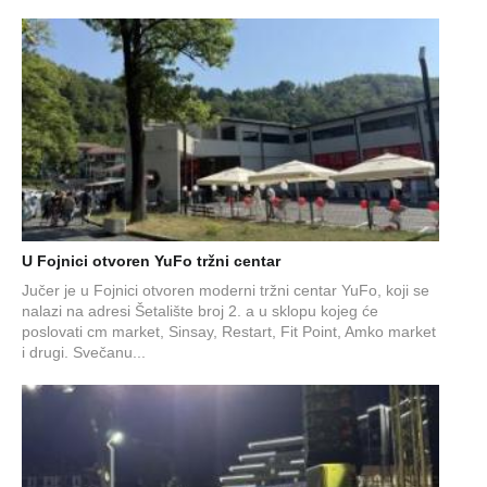
U Fojnici otvoren YuFo tržni centar
Jučer je u Fojnici otvoren moderni tržni centar YuFo, koji se
nalazi na adresi Šetalište broj 2. a u sklopu kojeg će
poslovati cm market, Sinsay, Restart, Fit Point, Amko market
i drugi. Svečanu...