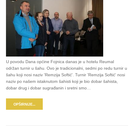
U povodu Dana općine Fojnica danas je u hotelu Reumal
održan turnir u šahu. Ovo je tradicionalni, sedmi po redu turnir u
šahu koji nosi naziv 'Remzija Softić'. Turnir 'Remzija Softić' nosi
naziv po našem istaknutom šahisti koji je bio dobar šahista,
dobar drug i dobar sugrađanin i sretni smo…
OPŠIRNIJE...