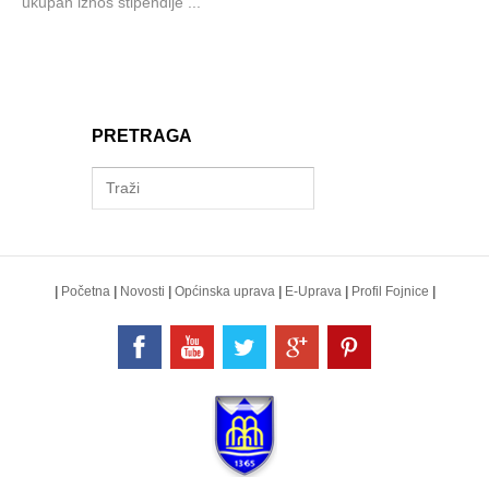
ukupan iznos stipendije ...
PRETRAGA
|
Početna
|
Novosti
|
Općinska uprava
|
E-Uprava
|
Profil Fojnice
|