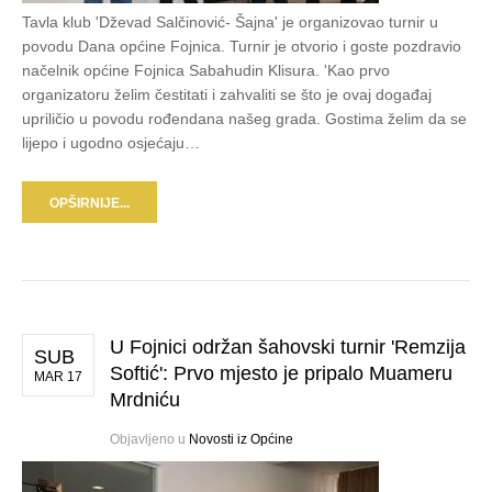
Tavla klub 'Dževad Salčinović- Šajna' je organizovao turnir u
povodu Dana općine Fojnica. Turnir je otvorio i goste pozdravio
načelnik općine Fojnica Sabahudin Klisura. 'Kao prvo
organizatoru želim čestitati i zahvaliti se što je ovaj događaj
upriličio u povodu rođendana našeg grada. Gostima želim da se
lijepo i ugodno osjećaju…
OPŠIRNIJE...
U Fojnici održan šahovski turnir 'Remzija
SUB
Softić': Prvo mjesto je pripalo Muameru
MAR 17
Mrdniću
Objavljeno u
Novosti iz Općine