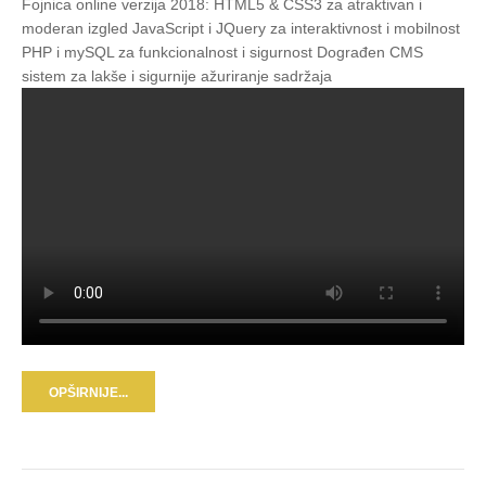
Fojnica online verzija 2018: HTML5 & CSS3 za atraktivan i
moderan izgled JavaScript i JQuery za interaktivnost i mobilnost
PHP i mySQL za funkcionalnost i sigurnost Dograđen CMS
sistem za lakše i sigurnije ažuriranje sadržaja
OPŠIRNIJE...