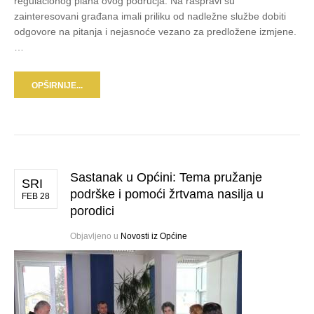
regulacionog plana ovog područja. Na raspravi su
zainteresovani građana imali priliku od nadležne službe dobiti
odgovore na pitanja i nejasnoće vezano za predložene izmjene.
…
OPŠIRNIJE...
Sastanak u Općini: Tema pružanje
SRI
podrške i pomoći žrtvama nasilja u
FEB 28
porodici
Objavljeno u
Novosti iz Općine