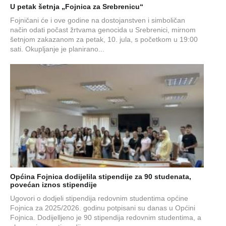
U petak šetnja „Fojnica za Srebrenicu“
Fojničani će i ove godine na dostojanstven i simboličan
način odati počast žrtvama genocida u Srebrenici, mirnom
šetnjom zakazanom za petak, 10. jula, s početkom u 19:00
sati. Okupljanje je planirano...
Općina Fojnica dodijelila stipendije za 90 studenata,
povećan iznos stipendije
Ugovori o dodjeli stipendija redovnim studentima općine
Fojnica za 2025/2026. godinu potpisani su danas u Općini
Fojnica. Dodijelljeno je 90 stipendija redovnim studentima, a