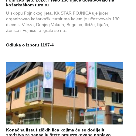
Fojničko ljeto 2026: Preko 130 djece učestvovalo na
košarkaškom turniru
U sklopu Fojničkog ljeta, KK STAR FOJNICA uje jučer
organizovao košarkaški turnir ma kojem je učestvovalo 130
djece iz Viteza, Donjeg Vakufa, Bugojna, Ilidže, Ilijaša,
Zenice i Fojnice, a igralo se na...
Odluka o izboru 1197-4
Konačna lista fizičkih lica kojima će se dodijeliti
sredstva za sanaciju štete prouzrokovane poplavo…