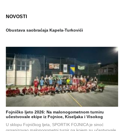
NOVOSTI
Obustava saobraćaja Kapela-Turkovići
Fojničko ljeto 2026: Na malonogometnom turniru
učestvovale ekipe iz Fojnice, Kiseljaka i Visokog
U sklopu Fojničkog ljeta, SPORTIK FOJNICA je sinoć
organizovao malonogometni turnir na kojem su učestvovale