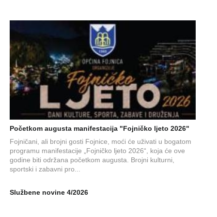
Početkom augusta manifestacija "Fojničko ljeto 2026"
Fojničani, ali brojni gosti Fojnice, moći će uživati u bogatom
programu manifestacije „Fojničko ljeto 2026“, koja će ove
godine biti održana početkom augusta. Brojni kulturni,
sportski i zabavni pro...
Službene novine 4/2026