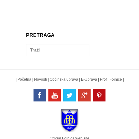
PRETRAGA
|
Početna
|
Novosti
|
Općinska uprava
|
E-Uprava
|
Profil Fojnice
|
Official Fojnica web site