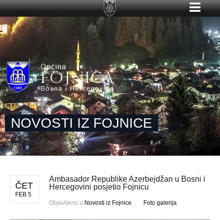
NOVOSTI IZ FOJNICE
Ambasador Republike Azerbejdžan u Bosni i
ČET
Hercegovini posjetio Fojnicu
FEB 5
Objavljeno u
Novosti iz Fojnice
Foto galerija