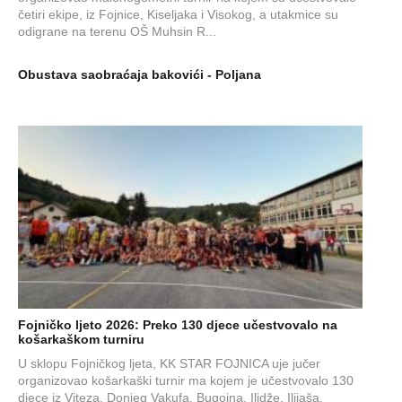
četiri ekipe, iz Fojnice, Kiseljaka i Visokog, a utakmice su
odigrane na terenu OŠ Muhsin R...
Obustava saobraćaja bakovići - Poljana
Fojničko ljeto 2026: Preko 130 djece učestvovalo na
košarkaškom turniru
U sklopu Fojničkog ljeta, KK STAR FOJNICA uje jučer
organizovao košarkaški turnir ma kojem je učestvovalo 130
djece iz Viteza, Donjeg Vakufa, Bugojna, Ilidže, Ilijaša,