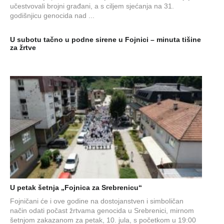
učestvovali brojni građani, a s ciljem sjećanja na 31.
godišnjicu genocida nad ...
U subotu tačno u podne sirene u Fojnici – minuta tišine
za žrtve
U petak šetnja „Fojnica za Srebrenicu“
Fojničani će i ove godine na dostojanstven i simboličan
način odati počast žrtvama genocida u Srebrenici, mirnom
šetnjom zakazanom za petak, 10. jula, s početkom u 19:00